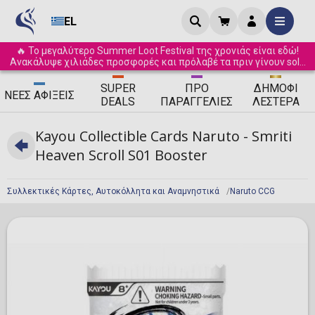
EL
🔥 Το μεγαλύτερο Summer Loot Festival της χρονιάς είναι εδώ!
Ανακάλυψε χιλιάδες προσφορές και πρόλαβέ τα πριν γίνουν sold
out! ☀️
SUPER
ΠΡΟ
ΔΗΜΟΦΙ
ΝΈΕΣ
ΑΦΊΞΕΙΣ
DEALS
ΠΑΡΑΓΓΕΛΊΕΣ
ΛΈΣΤΕΡΑ
Kayou Collectible Cards Naruto - Smriti
Heaven Scroll S01 Booster
Συλλεκτικές Κάρτες, Αυτοκόλλητα και Αναμνηστικά
Naruto CCG