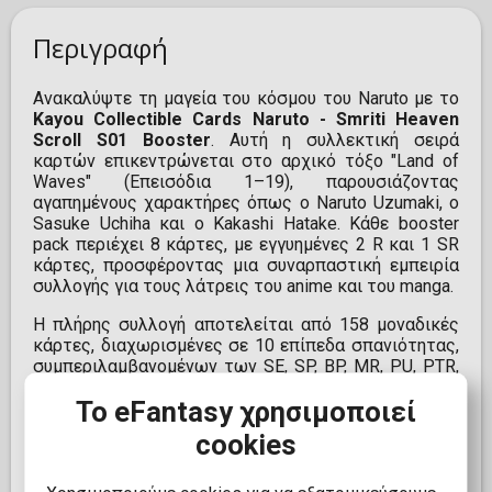
Περιγραφή
Ανακαλύψτε τη μαγεία του κόσμου του Naruto με το
Kayou Collectible Cards Naruto - Smriti Heaven
Scroll S01 Booster
. Αυτή η συλλεκτική σειρά
καρτών επικεντρώνεται στο αρχικό τόξο "Land of
Waves" (Επεισόδια 1–19), παρουσιάζοντας
αγαπημένους χαρακτήρες όπως ο Naruto Uzumaki, ο
Sasuke Uchiha και ο Kakashi Hatake. Κάθε booster
pack περιέχει 8 κάρτες, με εγγυημένες 2 R και 1 SR
κάρτες, προσφέροντας μια συναρπαστική εμπειρία
συλλογής για τους λάτρεις του anime και του manga.
Η πλήρης συλλογή αποτελείται από 158 μοναδικές
κάρτες, διαχωρισμένες σε 10 επίπεδα σπανιότητας,
συμπεριλαμβανομένων των SE, SP, BP, MR, PU, PTR,
UR, SSR, SR και R. Οι κάρτες διαθέτουν εντυπωσιακά
Το eFantasy χρησιμοποιεί
οπτικά εφέ και υψηλής ποιότητας εκτύπωση,
αποτυπώνοντας με μοναδικό τρόπο τις
cookies
εμβληματικές στιγμές και χαρακτήρες της σειράς.
Είτε είστε έμπειρος συλλέκτης είτε νέος στον
κόσμο του Naruto, το Kayou Smriti Heaven Scroll S01