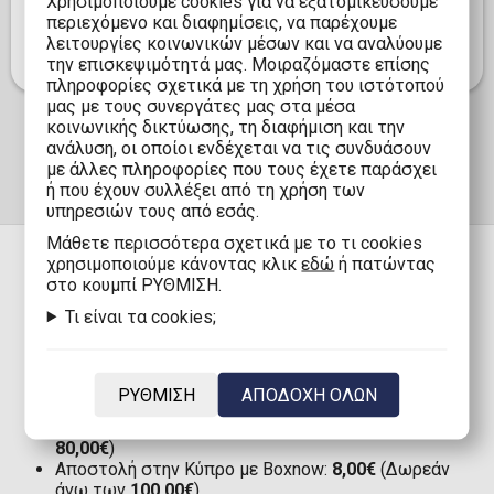
Χρησιμοποιούμε cookies για να εξατομικεύσουμε
Booster αποτελεί μια εξαιρετική προσθήκη στη
περιεχόμενο και διαφημίσεις, να παρέχουμε
συλλογή σας.
λειτουργίες κοινωνικών μέσων και να αναλύουμε
την επισκεψιμότητά μας. Μοιραζόμαστε επίσης
πληροφορίες σχετικά με τη χρήση του ιστότοπού
μας με τους συνεργάτες μας στα μέσα
κοινωνικής δικτύωσης, τη διαφήμιση και την
ανάλυση, οι οποίοι ενδέχεται να τις συνδυάσουν
με άλλες πληροφορίες που τους έχετε παράσχει
ή που έχουν συλλέξει από τη χρήση των
υπηρεσιών τους από εσάς.
Mάθετε περισσότερα σχετικά με το τι cookies
χρησιμοποιούμε κάνοντας κλικ
εδώ
ή πατώντας
στο κουμπί ΡΥΘΜΙΣΗ.
Τι είναι τα cookies;
ΠΑΡΑΔΟΣΗ
Αποστολή στην Ελλάδα με Boxnow:
Μόνο 1,90€
ΡΥΘΜΙΣΗ
ΑΠΟΔΟΧΗ ΟΛΩΝ
(Δωρεάν άνω των
80,00€
)
Αποστολή στην Ελλάδα:
2,90€
(Δωρεάν άνω των
80,00€
)
Αποστολή στην Κύπρο με Boxnow:
8,00€
(Δωρεάν
άνω των
100,00€
)