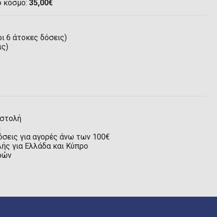
ο κόσμο:
35,00€
ι 6 άτοκες δόσεις)
ις)
οστολή
η
όσεις για αγορές άνω των 100€
ής για Ελλάδα και Κύπρο
ρών