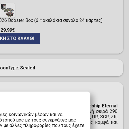
2026 Booster Box (6 Φακελάκια σύνολο 24 κάρτες)
29,99€
ΚΗ ΣΤΟ ΚΑΛΆΘΙ
Moon
Type
Sealed
 Collectible Cards My Little Pony - Friendship Eternal
έχει 8 κάρτες, επιλεγμένες από μια εκτενή σειρά 290
γίες κοινωνικών μέσων και να
α σπανιότητας, όπως R, SR, SSR, HR, LSR, UR, SGR, ZR,
τότοπού μας με τους συνεργάτες μας
ν ευρωπαϊκή κλασική τέχνη, προσφέροντας κομψά και
υν με άλλες πληροφορίες που τους έχετε
λέκτη.