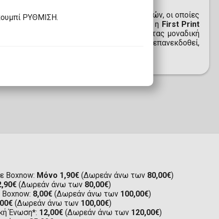
 των εξαιρετικά σπάνιων
Diamond ZR
καρτών, οι οποίες
κουμπί ΡΥΘΜΙΣΗ.
ia με εντυπωσιακή λεπτομέρεια. Επιπλέον, η
First Print
υπο "1st Print" σε κάθε κάρτα, προσδίδοντας μοναδική
μη μόνο στην αρχική παραγωγή και δεν θα επανεκδοθεί,
φανατικό του My Little Pony.
ε Boxnow:
Μόνο 1,90€
(Δωρεάν άνω των
80,00€
)
2,90€
(Δωρεάν άνω των
80,00€
)
ε Boxnow:
8,00€
(Δωρεάν άνω των
100,00€
)
,00€
(Δωρεάν άνω των
100,00€
)
κή Ένωση*:
12,00€
(Δωρεάν άνω των
120,00€
)