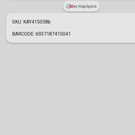
Δες παρόμοια
SKU:
KAY415058b
BARCODE:
6937187415041