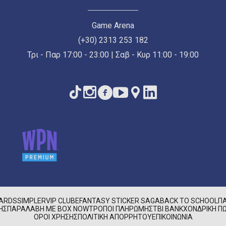
Game Arena
(+30) 2313 253 182
Τρι - Παρ 17:00 - 23:00 | Σαβ - Κυρ 11:00 - 19:00
CARDS
SIMPLER
VIP CLUB
EFANTASY STICKER SAGA
BACK TO SCHOOL
Π
ΉΣ
ΠΑΡΑΛΑΒΉ ΜΕ BOX NOW
ΤΡΌΠΟΙ ΠΛΗΡΩΜΉΣ
TBI BANK
ΧΟΝΔΡΙΚΉ ΠΏ
ΌΡΟΙ ΧΡΉΣΗΣ
ΠΟΛΙΤΙΚΉ ΑΠΟΡΡΉΤΟΥ
ΕΠΙΚΟΙΝΩΝΊΑ