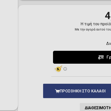
Toilet-Bound Hanako-
Kun
Tokyo Revengers
4
Vinland Saga
Vocaloid
Η τιμή του προϊ
Yu-Gi-Oh!
Με την αγορά αυτού του
Δι
ΠΡΟΣΘΉΚΗ ΣΤΟ ΚΑΛΆΘΙ
ΔΙΑΘΕΣΙΜΌΤ