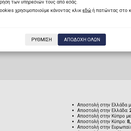
χρήση των υπηρεσιών τους από εσάς.
Η
Moon Edition S03
ξεχωρίζει με την εισαγωγή
cookies χρησιμοποιούμε κάνοντας κλικ
εδώ
ή πατώντας στο 
απεικονίζουν όμορφες στιγμές από την Equestr
Limited Version
διαθέτει το αποκλειστικό λογότ
συλλεκτική αξία. Αυτή η έκδοση είναι διαθέσι
καθιστώντας την απαραίτητη προσθήκη για κάθε 
ΡΥΘΜΙΣΗ
ΑΠΟΔΟΧΗ ΟΛΩΝ
Αποστολή στην Ελλάδα μ
Αποστολή στην Ελλάδα:
Αποστολή στην Κύπρο μ
Αποστολή στην Κύπρο:
8
Αποστολή στην Ευρωπαϊ