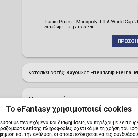
Panini Prizm - Monopoly: FIFA World Cup 
Διαθέσιμα: 10+
|
Στο καλάθι:
ΠΡΟΣΘΉ
Κατασκευαστής
Kayou
Set
Friendship Eternal 
Περιγραφή
Το eFantasy χρησιμοποιεί cookies
Ανακαλύψτε τη μαγεία της συλλογής με το
Kayou
Moon Edition S03 Booster
. Κάθε πακέτο περι
κεύσουμε περιεχόμενο και διαφημίσεις, να παρέχουμε λειτουρ
μοναδικών σχεδίων, διαχωρισμένων σε 10 επίπεδ
ιραζόμαστε επίσης πληροφορίες σχετικά με τη χρήση του ισ
SC και ◇ZR. Αυτή η σειρά εμπνέεται από τη
ήμιση και την ανάλυση, οι οποίοι ενδέχεται να τις συνδυάσο
αισθητικά σχέδια που θα ενθουσιάσουν κάθε συλ