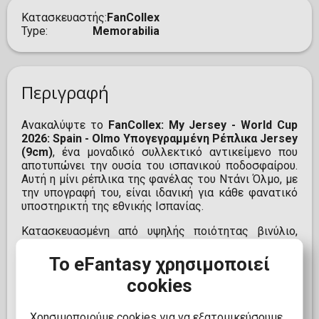
Κατασκευαστής
FanCollex
Type
Memorabilia
Περιγραφή
Ανακαλύψτε το
FanCollex: My Jersey - World Cup
2026: Spain - Olmo Υπογεγραμμένη Ρέπλικα Jersey
(9cm)
, ένα μοναδικό συλλεκτικό αντικείμενο που
αποτυπώνει την ουσία του ισπανικού ποδοσφαίρου.
Αυτή η μίνι ρέπλικα της φανέλας του Ντάνι Όλμο, με
την υπογραφή του, είναι ιδανική για κάθε φανατικό
υποστηρικτή της εθνικής Ισπανίας.
Κατασκευασμένη από υψηλής ποιότητας βινύλιο,
ακρυλικό και βιοδιασπώμενο πλαστικό, η ρέπλικα
έχει διαστάσεις 9,5 εκ. ύψος και 9,1 εκ. πλάτος,
Το eFantasy χρησιμοποιεί
συμπεριλαμβανομένης της θήκης. Επιπλέον,
cookies
ενσωματώνει τεχνολογία επαυξημένης
πραγματικότητας, προσφέροντας μια διαδραστική
εμπειρία στους συλλέκτες. Αυτό το επίσημα
Χρησιμοποιούμε cookies για να εξατομικεύσουμε