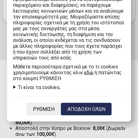
αδειοδοτημένο προϊόν είναι απαραίτητο για κάθε
περιεχόμενο και διαφημίσεις, να παρέχουμε
συλλογή ποδοσφαιρικών αναμνηστικών.
λειτουργίες κοινωνικών μέσων και να αναλύουμε
την επισκεψιμότητά μας. Μοιραζόμαστε επίσης
πληροφορίες σχετικά με τη χρήση του ιστότοπού
μας με τους συνεργάτες μας στα μέσα
κοινωνικής δικτύωσης, τη διαφήμιση και την
ανάλυση, οι οποίοι ενδέχεται να τις συνδυάσουν
με άλλες πληροφορίες που τους έχετε παράσχει
ή που έχουν συλλέξει από τη χρήση των
υπηρεσιών τους από εσάς.
Mάθετε περισσότερα σχετικά με το τι cookies
χρησιμοποιούμε κάνοντας κλικ
εδώ
ή πατώντας
στο κουμπί ΡΥΘΜΙΣΗ.
ΠΑΡΑΔΟΣΗ
Τι είναι τα cookies;
Αποστολή στην Ελλάδα με Boxnow:
Μόνο 1,90€
ΡΥΘΜΙΣΗ
ΑΠΟΔΟΧΗ ΟΛΩΝ
(Δωρεάν άνω των
80,00€
)
Αποστολή στην Ελλάδα:
2,90€
(Δωρεάν άνω των
80,00€
)
Αποστολή στην Κύπρο με Boxnow:
8,00€
(Δωρεάν
άνω των
100,00€
)