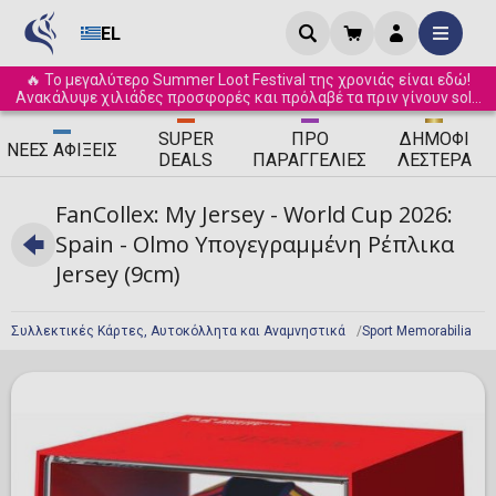
EL
🔥 Το μεγαλύτερο Summer Loot Festival της χρονιάς είναι εδώ!
Ανακάλυψε χιλιάδες προσφορές και πρόλαβέ τα πριν γίνουν sold
out! ☀️
SUPER
ΠΡΟ
ΔΗΜΟΦΙ
ΝΈΕΣ
ΑΦΊΞΕΙΣ
DEALS
ΠΑΡΑΓΓΕΛΊΕΣ
ΛΈΣΤΕΡΑ
FanCollex: My Jersey - World Cup 2026:
Spain - Olmo Υπογεγραμμένη Ρέπλικα
Jersey (9cm)
Συλλεκτικές Κάρτες, Αυτοκόλλητα και Αναμνηστικά
Sport Memorabilia