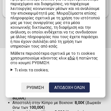
αδειοδοτημένο προϊόν και φέρτε την ενέργεια του
περιεχόμενο και διαφημίσεις, να παρέχουμε
Παγκοσμίου Κυπέλλου 2026 στο χώρο σας.
λειτουργίες κοινωνικών μέσων και να αναλύουμε
την επισκεψιμότητά μας. Μοιραζόμαστε επίσης
πληροφορίες σχετικά με τη χρήση του ιστότοπού
μας με τους συνεργάτες μας στα μέσα
κοινωνικής δικτύωσης, τη διαφήμιση και την
ανάλυση, οι οποίοι ενδέχεται να τις συνδυάσουν
με άλλες πληροφορίες που τους έχετε παράσχει
ή που έχουν συλλέξει από τη χρήση των
υπηρεσιών τους από εσάς.
Mάθετε περισσότερα σχετικά με το τι cookies
χρησιμοποιούμε κάνοντας κλικ
εδώ
ή πατώντας
στο κουμπί ΡΥΘΜΙΣΗ.
ΠΑΡΑΔΟΣΗ
Τι είναι τα cookies;
Αποστολή στην Ελλάδα με Boxnow:
Μόνο 1,90€
ΡΥΘΜΙΣΗ
ΑΠΟΔΟΧΗ ΟΛΩΝ
(Δωρεάν άνω των
80,00€
)
Αποστολή στην Ελλάδα:
2,90€
(Δωρεάν άνω των
80,00€
)
Αποστολή στην Κύπρο με Boxnow:
8,00€
(Δωρεάν
άνω των
100,00€
)