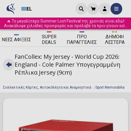
EL
🔥 Το μεγαλύτερο Summer Loot Festival της χρονιάς είναι εδώ!
Ανακάλυψε χιλιάδες προσφορές και πρόλαβέ τα πριν γίνουν sold
out! ☀️
SUPER
ΠΡΟ
ΔΗΜΟΦΙ
ΝΈΕΣ
ΑΦΊΞΕΙΣ
DEALS
ΠΑΡΑΓΓΕΛΊΕΣ
ΛΈΣΤΕΡΑ
FanCollex: My Jersey - World Cup 2026:
England - Cole Palmer Υπογεγραμμένη
Ρέπλικα Jersey (9cm)
Συλλεκτικές Κάρτες, Αυτοκόλλητα και Αναμνηστικά
Sport Memorabilia