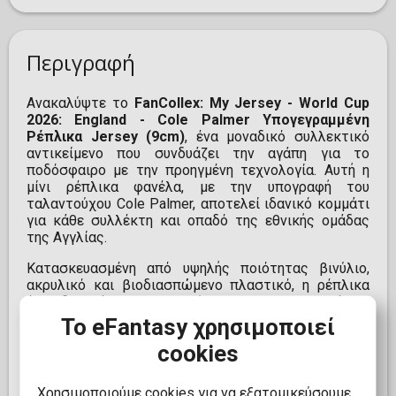
Περιγραφή
Ανακαλύψτε το
FanCollex: My Jersey - World Cup
2026: England - Cole Palmer Υπογεγραμμένη
Ρέπλικα Jersey (9cm)
, ένα μοναδικό συλλεκτικό
αντικείμενο που συνδυάζει την αγάπη για το
ποδόσφαιρο με την προηγμένη τεχνολογία. Αυτή η
μίνι ρέπλικα φανέλα, με την υπογραφή του
ταλαντούχου Cole Palmer, αποτελεί ιδανικό κομμάτι
για κάθε συλλέκτη και οπαδό της εθνικής ομάδας
της Αγγλίας.
Κατασκευασμένη από υψηλής ποιότητας βινύλιο,
ακρυλικό και βιοδιασπώμενο πλαστικό, η ρέπλικα
έχει διαστάσεις 9,5 εκ. ύψος και 9,1 εκ. πλάτος,
συμπεριλαμβανομένης της θήκης παρουσίασης.
Το eFantasy χρησιμοποιεί
Επιπλέον, ενσωματώνει τεχνολογία επαυξημένης
cookies
πραγματικότητας (AR), επιτρέποντάς σας να ζήσετε
μια διαδραστική εμπειρία μέσω της εφαρμογής της
FanCollex. Αποκτήστε αυτό το επίσημα
Χρησιμοποιούμε cookies για να εξατομικεύσουμε