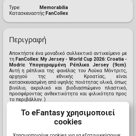
Type
Memorabilia
Κατασκευαστής
FanCollex
Περιγραφή
Αποκτήστε ένα μοναδικό συλλεκτικό αντικείμενο με
τη
FanCollex: My Jersey - World Cup 2026: Croatia -
Modric Υπογεγραμμένη Ρέπλικα Jersey (9cm)
.
Αυτή η ρέπλικα της φανέλας του Λούκα Μόντριτς,
αρχηγού της εθνικής Κροατίας, είναι
κατασκευασμένη από υψηλής ποιότητας υλικά, όπως
βινύλιο, ακρυλικό και βιοδιασπώμενο πλαστικό,
προσφέροντας ανθεκτικότητα και φιλικότητα προς
το περιβάλλον. )
Με διαστάσεις 9,5 εκ. ύψος και 9,1 εκ. πλάτος,
Το eFantasy χρησιμοποιεί
συμπεριλαμβανομένης της θήκης, αυτή η ρέπλικα
cookies
είναι ιδανική για να κοσμήσει τη συλλογή κάθε
ποδοσφαιρόφιλου. Επιπλέον, ενσωματώνει
τεχνολογία επαυξημένης πραγματικότητας,
Χρησιμοποιούμε cookies για να εξατομικεύσουμε