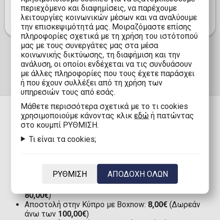
επιτρέποντάς σας να ζήσετε μια διαδραστική
περιεχόμενο και διαφημίσεις, να παρέχουμε
εμπειρία με το αγαπημένο σας άθλημα. )
λειτουργίες κοινωνικών μέσων και να αναλύουμε
την επισκεψιμότητά μας. Μοιραζόμαστε επίσης
πληροφορίες σχετικά με τη χρήση του ιστότοπού
μας με τους συνεργάτες μας στα μέσα
κοινωνικής δικτύωσης, τη διαφήμιση και την
ανάλυση, οι οποίοι ενδέχεται να τις συνδυάσουν
με άλλες πληροφορίες που τους έχετε παράσχει
ή που έχουν συλλέξει από τη χρήση των
υπηρεσιών τους από εσάς.
Mάθετε περισσότερα σχετικά με το τι cookies
χρησιμοποιούμε κάνοντας κλικ
εδώ
ή πατώντας
στο κουμπί ΡΥΘΜΙΣΗ.
ΠΑΡΑΔΟΣΗ
Τι είναι τα cookies;
Αποστολή στην Ελλάδα με Boxnow:
Μόνο 1,90€
ΡΥΘΜΙΣΗ
ΑΠΟΔΟΧΗ ΟΛΩΝ
(Δωρεάν άνω των
80,00€
)
Αποστολή στην Ελλάδα:
2,90€
(Δωρεάν άνω των
80,00€
)
Αποστολή στην Κύπρο με Boxnow:
8,00€
(Δωρεάν
άνω των
100,00€
)