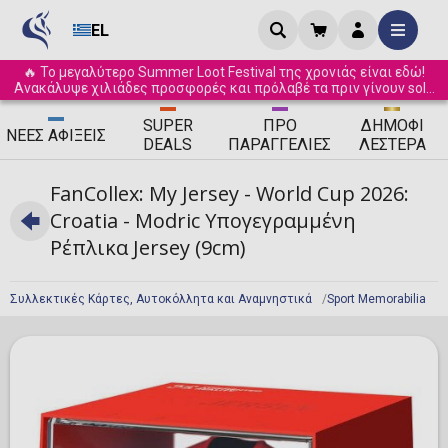
EL
🔥 Το μεγαλύτερο Summer Loot Festival της χρονιάς είναι εδώ!
Ανακάλυψε χιλιάδες προσφορές και πρόλαβέ τα πριν γίνουν sold
out! ☀️
SUPER
ΠΡΟ
ΔΗΜΟΦΙ
ΝΈΕΣ
ΑΦΊΞΕΙΣ
DEALS
ΠΑΡΑΓΓΕΛΊΕΣ
ΛΈΣΤΕΡΑ
FanCollex: My Jersey - World Cup 2026:
Croatia - Modric Υπογεγραμμένη
Ρέπλικα Jersey (9cm)
Συλλεκτικές Κάρτες, Αυτοκόλλητα και Αναμνηστικά
Sport Memorabilia