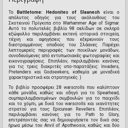
Το
Battletome: Hedonites of Slaanesh
είναι ο
απόλυτος οδηγός για τους ακόλουθους του
Σκοτεινού Πρίγκιπα στο Warhammer Age of Sigmar.
Αυτό το πολυτελές βιβλίο 98 σελίδων σε σκληρό
εξώφυλλο περιλαμβάνει εκτενή ιστορικά στοιχεία,
τέχνη και αφηγήσεις που εξερευνούν τους
διεστραμμένους οπαδούς του Σλάανες. Παρέχει
λεπτομερείς περιγραφές των ποικίλων μονάδων,
συνοδευόμενες από εντυπωσιακές φωτογραφίες και
εικονογραφήσεις. Επιπλέον, περιλαμβάνει κανόνες
για τις τρεις διακριτές υπο-παρατάξεις: Invaders,
Pretenders και Godseekers, καθεμία με μοναδικά
χαρακτηριστικά και στρατηγικές. )
Το βιβλίο προσφέρει 28 warscrolls που καλύπτουν
κάθε μονάδα, καθώς και οδηγό για το Spearhead,
συμπεριλαμβανομένων συμβουλών για το παιχνίδι
και το χόμπι, με δικά του warscrolls και ικανότητες
στρατού για τους Epicurean Revellers. Επιπλέον,
περιλαμβάνει κανόνες για το Path to Glory,
επιτρέποντάς σας να δημιουργήσετε τον δικό σας
ήρωα μέσω του Anvil of Apotheosis, καθώς και δύο