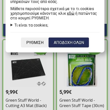
υπηρεσιών τους από εσάς.
The Army Painter -
Green Stuff World - 6x
Warpaints Fanatic:
Translucent White
Mάθετε περισσότερα σχετικά με το τι cookies
Blood Chalice Χρώμα
Containment Moulds
χρησιμοποιούμε κάνοντας κλικ
εδώ
ή πατώντας
στο κουμπί ΡΥΘΜΙΣΗ.
Μοντελισμού (18ml)
for Bases
Διαθέσιμα: 10
Διαθέσιμα: 3
Τι είναι τα cookies;
ΡΥΘΜΙΣΗ
ΑΠΟΔΟΧΗ ΟΛΩΝ
ΔΙΑΘΕΣΙΜΟ
ΔΙΑΘΕΣΙΜΟ
9,99€
5,99€
Green Stuff World -
Green Stuff World -
Cutting A3 Mat (Black)
Green Stuff Tape (30cm)