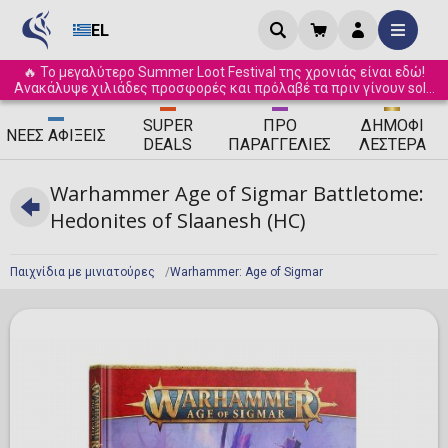
EL
🔥 Το μεγαλύτερο Summer Loot Festival της χρονιάς είναι εδώ!
Ανακάλυψε χιλιάδες προσφορές και πρόλαβέ τα πριν γίνουν sold
out! ☀️
SUPER
ΠΡΟ
ΔΗΜΟΦΙ
ΝΈΕΣ
ΑΦΊΞΕΙΣ
DEALS
ΠΑΡΑΓΓΕΛΊΕΣ
ΛΈΣΤΕΡΑ
Warhammer Age of Sigmar Battletome:
Hedonites of Slaanesh (HC)
Παιχνίδια με μινιατούρες
Warhammer: Age of Sigmar