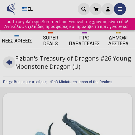
EL
🔥 Το μεγαλύτερο Summer Loot Festival της χρονιάς είναι εδώ!
Ανακάλυψε χιλιάδες προσφορές και πρόλαβέ τα πριν γίνουν sold
out! ☀️
SUPER
ΠΡΟ
ΔΗΜΟΦΙ
ΝΈΕΣ
ΑΦΊΞΕΙΣ
DEALS
ΠΑΡΑΓΓΕΛΊΕΣ
ΛΈΣΤΕΡΑ
Fizban's Treasury of Dragons #26 Young
Moonstone Dragon (U)
Παιχνίδια με μινιατούρες
DnD Miniatures: Icons of the Realms