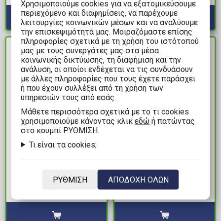
Χρησιμοποιούμε cookies για να εξατομικεύσουμε
περιεχόμενο και διαφημίσεις, να παρέχουμε
λειτουργίες κοινωνικών μέσων και να αναλύουμε
την επισκεψιμότητά μας. Μοιραζόμαστε επίσης
πληροφορίες σχετικά με τη χρήση του ιστότοπού
μας με τους συνεργάτες μας στα μέσα
ΔΙΑΘΕΣΙΜΟ
ΔΙΑΘΕΣΙΜΟ
κοινωνικής δικτύωσης, τη διαφήμιση και την
ανάλυση, οι οποίοι ενδέχεται να τις συνδυάσουν
με άλλες πληροφορίες που τους έχετε παράσχει
ή που έχουν συλλέξει από τη χρήση των
υπηρεσιών τους από εσάς.
Mάθετε περισσότερα σχετικά με το τι cookies
χρησιμοποιούμε κάνοντας κλικ
εδώ
ή πατώντας
στο κουμπί ΡΥΘΜΙΣΗ.
17,99€
3,25€
Τι είναι τα cookies;
Green Stuff World -
The Army Painter -
Green Colours Opaque
Commando Green
Paint Set (6 Χρώματα)
Χρώμα Μοντελισμού
ΡΥΘΜΙΣΗ
ΑΠΟΔΟΧΗ ΟΛΩΝ
(18ml)
Διαθέσιμα: 3
Διαθέσιμα: 5