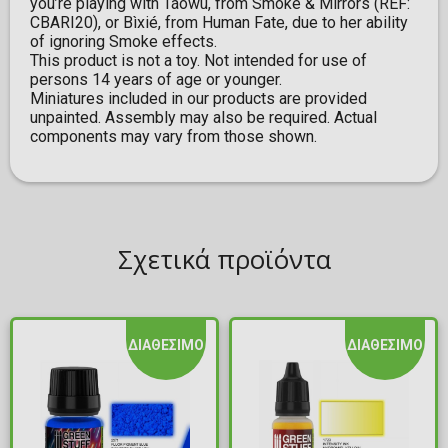
you’re playing with Táowù, from Smoke & Mirrors (REF:
CBARI20), or Bìxié, from Human Fate, due to her ability
of ignoring Smoke effects.
This product is not a toy. Not intended for use of
persons 14 years of age or younger.
Miniatures included in our products are provided
unpainted. Assembly may also be required. Actual
components may vary from those shown.
Σχετικά προϊόντα
ΔΙΑΘΕΣΙΜΟ
ΔΙΑΘΕΣΙΜΟ