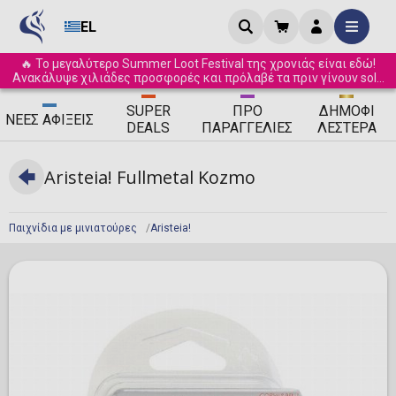
EL
🔥 Το μεγαλύτερο Summer Loot Festival της χρονιάς είναι εδώ!
Ανακάλυψε χιλιάδες προσφορές και πρόλαβέ τα πριν γίνουν sold
out! ☀️
SUPER
ΠΡΟ
ΔΗΜΟΦΙ
ΝΈΕΣ
ΑΦΊΞΕΙΣ
DEALS
ΠΑΡΑΓΓΕΛΊΕΣ
ΛΈΣΤΕΡΑ
Aristeia! Fullmetal Kozmo
Παιχνίδια με μινιατούρες
Aristeia!