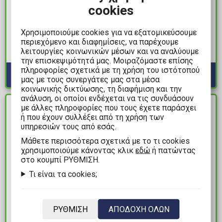
2,99€
2,99€
cookies
Vallejo Color - Night
Vallejo Special Effects -
Blue Χρώμα
Demon Blood Χρώμα
Χρησιμοποιούμε cookies για να εξατομικεύσουμε
Μοντελισμού (18ml)
Μοντελισμού (18ml)
περιεχόμενο και διαφημίσεις, να παρέχουμε
λειτουργίες κοινωνικών μέσων και να αναλύουμε
Διαθέσιμα: 1
Διαθέσιμα: 5
την επισκεψιμότητά μας. Μοιραζόμαστε επίσης
πληροφορίες σχετικά με τη χρήση του ιστότοπού
μας με τους συνεργάτες μας στα μέσα
κοινωνικής δικτύωσης, τη διαφήμιση και την
ανάλυση, οι οποίοι ενδέχεται να τις συνδυάσουν
με άλλες πληροφορίες που τους έχετε παράσχει
ΔΙΑΘΕΣΙΜΟ
ΔΙΑΘΕΣΙΜΟ
ή που έχουν συλλέξει από τη χρήση των
υπηρεσιών τους από εσάς.
Mάθετε περισσότερα σχετικά με το τι cookies
χρησιμοποιούμε κάνοντας κλικ
εδώ
ή πατώντας
στο κουμπί ΡΥΘΜΙΣΗ.
Τι είναι τα cookies;
3,25€
2,99€
ΡΥΘΜΙΣΗ
ΑΠΟΔΟΧΗ ΟΛΩΝ
Vallejo Air Color -
Green Stuff World Paint