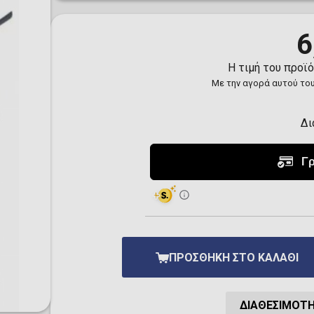
Toilet-Bound Hanako-
Kun
Tokyo Revengers
6
Vinland Saga
Vocaloid
Η τιμή του προϊ
Yu-Gi-Oh!
Με την αγορά αυτού του
Δι
ΠΡΟΣΘΉΚΗ ΣΤΟ ΚΑΛΆΘΙ
ΔΙΑΘΕΣΙΜΌΤ