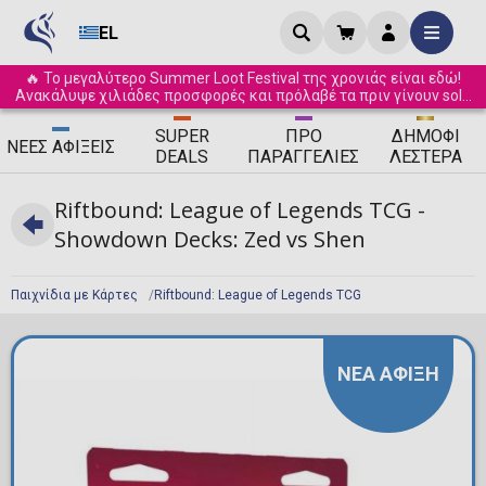
EL
🔥 Το μεγαλύτερο Summer Loot Festival της χρονιάς είναι εδώ!
Ανακάλυψε χιλιάδες προσφορές και πρόλαβέ τα πριν γίνουν sold
out! ☀️
SUPER
ΠΡΟ
ΔΗΜΟΦΙ
ΝΈΕΣ
ΑΦΊΞΕΙΣ
DEALS
ΠΑΡΑΓΓΕΛΊΕΣ
ΛΈΣΤΕΡΑ
Riftbound: League of Legends TCG -
Showdown Decks: Zed vs Shen
Παιχνίδια με Κάρτες
Riftbound: League of Legends TCG
ΝΕΑ ΑΦΙΞΗ