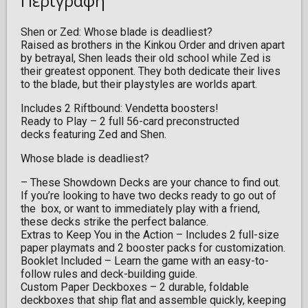
Περιγραφή
Shen or Zed: Whose blade is deadliest?
Raised as brothers in the Kinkou Order and driven apart
by betrayal, Shen leads their old school while Zed is
their greatest opponent. They both dedicate their lives
to the blade, but their playstyles are worlds apart.
Includes 2 Riftbound: Vendetta boosters!
Ready to Play – 2 full 56-card preconstructed
decks featuring Zed and Shen.
Whose blade is deadliest?
– These Showdown Decks are your chance to find out.
If you’re looking to have two decks ready to go out of
the box, or want to immediately play with a friend,
these decks strike the perfect balance.
Extras to Keep You in the Action – Includes 2 full-size
paper playmats and 2 booster packs for customization.
Booklet Included – Learn the game with an easy-to-
follow rules and deck-building guide.
Custom Paper Deckboxes – 2 durable, foldable
deckboxes that ship flat and assemble quickly, keeping