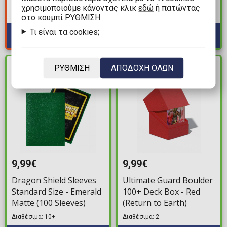
Ninja Turtles -
Box
χρησιμοποιούμε κάνοντας κλικ
εδώ
ή πατώντας
Διαθέσιμα: 4
Leonardo's Technique
Διαθέσιμα: 1
στο κουμπί ΡΥΘΜΙΣΗ.
Τι είναι τα cookies;
ΡΥΘΜΙΣΗ
ΑΠΟΔΟΧΗ ΟΛΩΝ
ΔΙΑΘΕΣΙΜΟ
ΔΙΑΘΕΣΙΜΟ
9,99€
9,99€
Dragon Shield Sleeves
Ultimate Guard Boulder
Standard Size - Emerald
100+ Deck Box - Red
Matte (100 Sleeves)
(Return to Earth)
Διαθέσιμα: 10+
Διαθέσιμα: 2