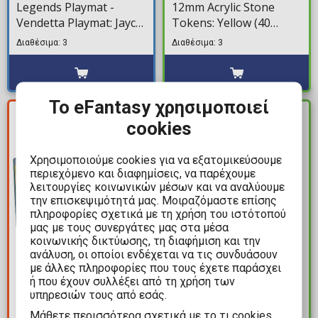
Legends Playmat -
12mm Acrylic Stone
Vendetta Playmat: Jayce
Tokens: Yellow (40
vs Viktor (61×36 cm)
τεμάχια)
Διαθέσιμα: 3
Διαθέσιμα: 3
Το eFantasy χρησιμοποιεί
ΚΕΡΔΟΣ
ΔΙΑΘΕΣΙΜΟ
cookies
4,20€
Χρησιμοποιούμε cookies για να εξατομικεύσουμε
περιεχόμενο και διαφημίσεις, να παρέχουμε
λειτουργίες κοινωνικών μέσων και να αναλύουμε
την επισκεψιμότητά μας. Μοιραζόμαστε επίσης
πληροφορίες σχετικά με τη χρήση του ιστότοπού
μας με τους συνεργάτες μας στα μέσα
κοινωνικής δικτύωσης, τη διαφήμιση και την
15,79€
31,99€
ανάλυση, οι οποίοι ενδέχεται να τις συνδυάσουν
με άλλες πληροφορίες που τους έχετε παράσχει
19,99€
The Acrylic Box - Acrylic
ή που έχουν συλλέξει από τη χρήση των
Ultimate Guard Playmat
Case For Magic The
υπηρεσιών τους από εσάς.
- MTG: Teenage Mutant
Gathering Play Booster
Mάθετε περισσότερα σχετικά με το τι cookies