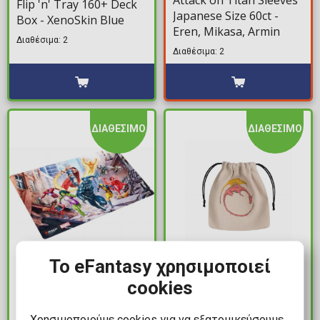
Attack on Titan Sleeves
Flip 'n' Tray 160+ Deck
Japanese Size 60ct -
Box - XenoSkin Blue
Eren, Mikasa, Armin
Διαθέσιμα: 2
Διαθέσιμα: 2
ΔΙΑΘΕΣΙΜΟ
ΔΙΑΘΕΣΙΜΟ
23,99€
9,99€
Το eFantasy χρησιμοποιεί
cookies
Gamegenic Shiny Game
Dragon - Beige Πουγκί
Mat - Marvel Super
Ζαριών
Heroes
Χρησιμοποιούμε cookies για να εξατομικεύσουμε