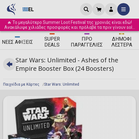
EL
🔥 Το μεγαλύτερο Summer Loot Festival της χρονιάς είναι εδώ!
Ανακάλυψε χιλιάδες προσφορές και πρόλαβέ τα πριν γίνουν sold
out! ☀️
SUPER
ΠΡΟ
ΔΗΜΟΦΙ
ΝΈΕΣ
ΑΦΊΞΕΙΣ
DEALS
ΠΑΡΑΓΓΕΛΊΕΣ
ΛΈΣΤΕΡΑ
Star Wars: Unlimited - Ashes of the
Empire Booster Box (24 Boosters)
Παιχνίδια με Κάρτες
Star Wars: Unlimited