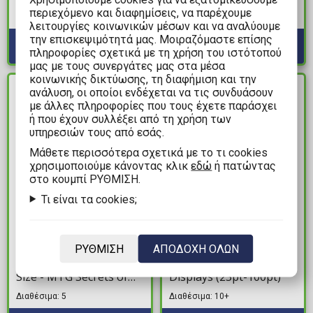
Διαθέσιμα: 2
περιεχόμενο και διαφημίσεις, να παρέχουμε
Διαθέσιμα: 2
λειτουργίες κοινωνικών μέσων και να αναλύουμε
την επισκεψιμότητά μας. Μοιραζόμαστε επίσης
πληροφορίες σχετικά με τη χρήση του ιστότοπού
μας με τους συνεργάτες μας στα μέσα
κοινωνικής δικτύωσης, τη διαφήμιση και την
ανάλυση, οι οποίοι ενδέχεται να τις συνδυάσουν
ΔΙΑΘΕΣΙΜΟ
ΔΙΑΘΕΣΙΜΟ
με άλλες πληροφορίες που τους έχετε παράσχει
ή που έχουν συλλέξει από τη χρήση των
υπηρεσιών τους από εσάς.
Mάθετε περισσότερα σχετικά με το τι cookies
χρησιμοποιούμε κάνοντας κλικ
εδώ
ή πατώντας
στο κουμπί ΡΥΘΜΙΣΗ.
Τι είναι τα cookies;
12,99€
0,49€
Gamegenic Premium
Ultra Pro 4-Pocket Page
ΡΥΘΜΙΣΗ
ΑΠΟΔΟΧΗ ΟΛΩΝ
Card Sleeves Standard
for ONE-TOUCH
Size - MTG Secrets of
Displays (23pt-100pt)
Strixhaven: Island
Διαθέσιμα: 5
Διαθέσιμα: 10+