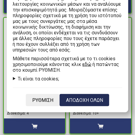
λειτουργίες κοινωνικών μέσων και να αναλύουμε
την επισκεψιμότητά μας. Μοιραζόμαστε επίσης
πληροφορίες σχετικά με τη χρήση του ιστότοπού
μας με τους συνεργάτες μας στα μέσα
ΔΙΑΘΕΣΙΜΟ
ΔΙΑΘΕΣΙΜΟ
κοινωνικής δικτύωσης, τη διαφήμιση και την
ανάλυση, οι οποίοι ενδέχεται να τις συνδυάσουν
με άλλες πληροφορίες που τους έχετε παράσχει
ή που έχουν συλλέξει από τη χρήση των
υπηρεσιών τους από εσάς.
Mάθετε περισσότερα σχετικά με το τι cookies
χρησιμοποιούμε κάνοντας κλικ
εδώ
ή πατώντας
στο κουμπί ΡΥΘΜΙΣΗ.
Τι είναι τα cookies;
20,00€
4,99€
Ultimate Guard
Ultimate Guard Cortex
Sidewinder 100+ Deck
Card Sleeves Japanese
ΡΥΘΜΙΣΗ
ΑΠΟΔΟΧΗ ΟΛΩΝ
Box - XenoSkin Purple
Small Size 60ct - White
(Monocolor)
Διαθέσιμα: 4
Διαθέσιμα: 10+