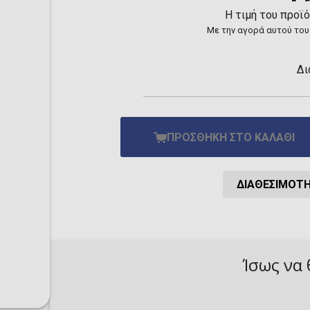
Toilet-Bound Hanako-
Η τιμή του προϊ
Kun
Με την αγορά αυτού του
Tokyo Revengers
Vinland Saga
Vocaloid
Δι
Yu-Gi-Oh!
ΠΡΟΣΘΉΚΗ ΣΤΟ ΚΑΛΆΘΙ
ΔΙΑΘΕΣΙΜΌΤ
Ίσως να 