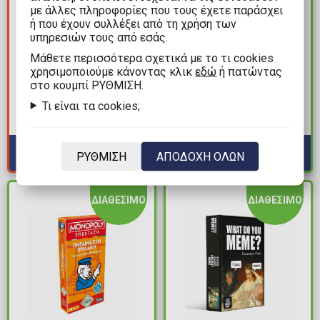
με άλλες πληροφορίες που τους έχετε παράσχει
ή που έχουν συλλέξει από τη χρήση των
7,49€
41,99€
υπηρεσιών τους από εσάς.
9,99€
Mάθετε περισσότερα σχετικά με το τι cookies
Επιτραπέζιο Παιχνίδι
Επιτραπέζιο Παιχνίδι
χρησιμοποιούμε κάνοντας κλικ
εδώ
ή πατώντας
Trivial Pursuit: Family
στο κουμπί ΡΥΘΜΙΣΗ.
Ξεφτέρια - Γη και
Edition
Διάστημα
Τι είναι τα cookies;
Διαθέσιμα: 4
Διαθέσιμα: 3
ΡΥΘΜΙΣΗ
ΑΠΟΔΟΧΗ ΟΛΩΝ
ΔΙΑΘΕΣΙΜΟ
ΔΙΑΘΕΣΙΜΟ