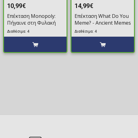
10,99€
14,99€
Επέκταση Monopoly:
Επέκταση What Do You
Πήγαινε στη Φυλακή
Meme? - Ancient Memes
Διαθέσιμα: 4
Διαθέσιμα: 4