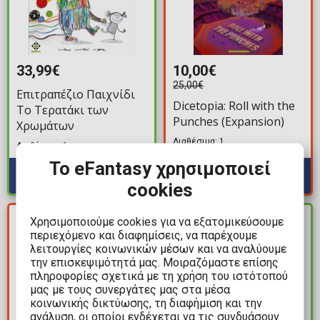
33,99€
10,00€
25,00€
Επιτραπέζιο Παιχνίδι
Dicetopia: Roll with the
Το Τερατάκι των
Punches (Expansion)
Χρωμάτων
Διαθέσιμα: 1
Διαθέσιμα: 1
Το eFantasy χρησιμοποιεί
cookies
ΚΕΡΔΟΣ
Χρησιμοποιούμε cookies για να εξατομικεύσουμε
ΔΙΑΘΕΣΙΜΟ
2,50€
περιεχόμενο και διαφημίσεις, να παρέχουμε
λειτουργίες κοινωνικών μέσων και να αναλύουμε
την επισκεψιμότητά μας. Μοιραζόμαστε επίσης
πληροφορίες σχετικά με τη χρήση του ιστότοπού
μας με τους συνεργάτες μας στα μέσα
κοινωνικής δικτύωσης, τη διαφήμιση και την
ανάλυση, οι οποίοι ενδέχεται να τις συνδυάσουν