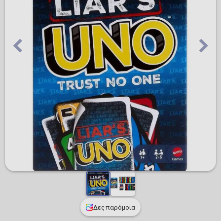
Δες παρόμοια