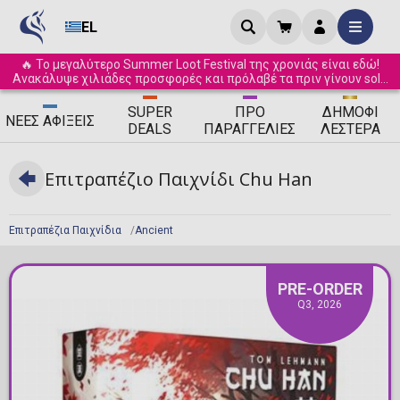
EL
🔥 Το μεγαλύτερο Summer Loot Festival της χρονιάς είναι εδώ!
Ανακάλυψε χιλιάδες προσφορές και πρόλαβέ τα πριν γίνουν sold
out! ☀️
SUPER
ΠΡΟ
ΔΗΜΟΦΙ
ΝΈΕΣ
ΑΦΊΞΕΙΣ
DEALS
ΠΑΡΑΓΓΕΛΊΕΣ
ΛΈΣΤΕΡΑ
Επιτραπέζιο Παιχνίδι Chu Han
Επιτραπέζια Παιχνίδια
Ancient
PRE-ORDER
Q3, 2026