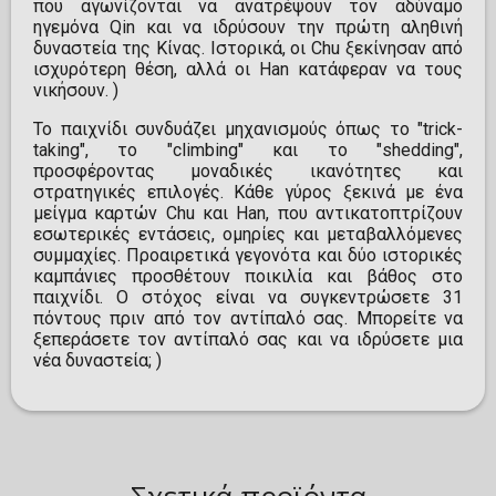
που αγωνίζονται να ανατρέψουν τον αδύναμο
ηγεμόνα Qin και να ιδρύσουν την πρώτη αληθινή
δυναστεία της Κίνας. Ιστορικά, οι Chu ξεκίνησαν από
ισχυρότερη θέση, αλλά οι Han κατάφεραν να τους
νικήσουν. )
Το παιχνίδι συνδυάζει μηχανισμούς όπως το "trick-
taking", το "climbing" και το "shedding",
προσφέροντας μοναδικές ικανότητες και
στρατηγικές επιλογές. Κάθε γύρος ξεκινά με ένα
μείγμα καρτών Chu και Han, που αντικατοπτρίζουν
εσωτερικές εντάσεις, ομηρίες και μεταβαλλόμενες
συμμαχίες. Προαιρετικά γεγονότα και δύο ιστορικές
καμπάνιες προσθέτουν ποικιλία και βάθος στο
παιχνίδι. Ο στόχος είναι να συγκεντρώσετε 31
πόντους πριν από τον αντίπαλό σας. Μπορείτε να
ξεπεράσετε τον αντίπαλό σας και να ιδρύσετε μια
νέα δυναστεία; )