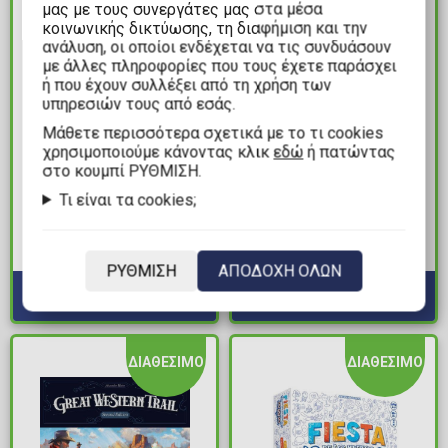
μας με τους συνεργάτες μας στα μέσα
κοινωνικής δικτύωσης, τη διαφήμιση και την
ανάλυση, οι οποίοι ενδέχεται να τις συνδυάσουν
με άλλες πληροφορίες που τους έχετε παράσχει
ή που έχουν συλλέξει από τη χρήση των
υπηρεσιών τους από εσάς.
Mάθετε περισσότερα σχετικά με το τι cookies
χρησιμοποιούμε κάνοντας κλικ
εδώ
ή πατώντας
12,99€
19,99€
στο κουμπί ΡΥΘΜΙΣΗ.
Τι είναι τα cookies;
Επιτραπέζιο Παιχνίδι
Επέκταση Munchkin 10:
Memory - Nature
Time Warp
Διαθέσιμα: 4
Διαθέσιμα: 1
ΡΥΘΜΙΣΗ
ΑΠΟΔΟΧΗ ΟΛΩΝ
ΔΙΑΘΕΣΙΜΟ
ΔΙΑΘΕΣΙΜΟ