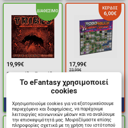
ΚΕΡΔΟΣ
ΔΙΑΘΕΣΙΜΟ
6,00€
19,99€
17,99€
23,99€
Επιτραπέζιο Παιχνίδι
Επέκταση Robo Rally -
Tribes
Το eFantasy χρησιμοποιεί
Chaos & Carnage
Διαθέσιμα: 1
cookies
Διαθέσιμα: 1
Χρησιμοποιούμε cookies για να εξατομικεύσουμε
περιεχόμενο και διαφημίσεις, να παρέχουμε
λειτουργίες κοινωνικών μέσων και να αναλύουμε
την επισκεψιμότητά μας. Μοιραζόμαστε επίσης
ΔΙΑΘΕΣΙΜΟ
ΔΙΑΘΕΣΙΜΟ
πληροφορίες σχετικά με τη χρήση του ιστότοπού