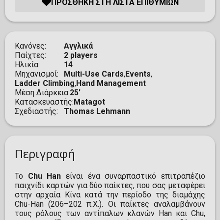
ΠΡΟΣΘΉΚΗ ΣΤΗ ΛΊΣΤΑ ΕΠΙΘΥΜΙΏΝ
Κανόνες
Αγγλικά
Παίχτες
2 players
Ηλικία
14
Μηχανισμοί
Multi-Use Cards
,
Events
,
Ladder Climbing
,
Hand Management
Μέση Διάρκεια
25'
Κατασκευαστής
Matagot
Σχεδιαστής
Thomas Lehmann
Περιγραφή
Το
Chu Han
είναι ένα συναρπαστικό επιτραπέζιο
παιχνίδι καρτών για δύο παίκτες, που σας μεταφέρει
στην αρχαία Κίνα κατά την περίοδο της διαμάχης
Chu-Han (206–202 π.Χ.). Οι παίκτες αναλαμβάνουν
τους ρόλους των αντίπαλων κλανών Han και Chu,