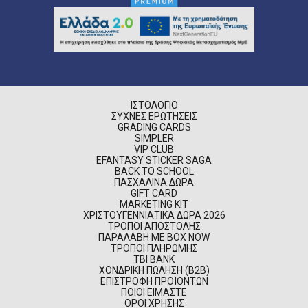
ΙΣΤΟΛΌΓΙΟ
ΣΥΧΝΈΣ ΕΡΩΤΉΣΕΙΣ
GRADING CARDS
SIMPLER
VIP CLUB
EFANTASY STICKER SAGA
BACK TO SCHOOL
ΠΑΣΧΑΛΙΝΆ ΔΏΡΑ
GIFT CARD
MARKETING KIT
ΧΡΙΣΤΟΥΓΕΝΝΙΆΤΙΚΑ ΔΏΡΑ 2026
ΤΡΌΠΟΙ ΑΠΟΣΤΟΛΉΣ
ΠΑΡΑΛΑΒΉ ΜΕ BOX NOW
ΤΡΌΠΟΙ ΠΛΗΡΩΜΉΣ
TBI BANK
ΧΟΝΔΡΙΚΉ ΠΏΛΗΣΗ (B2B)
ΕΠΙΣΤΡΟΦΉ ΠΡΟΪΌΝΤΩΝ
ΠΟΙΟΊ ΕΊΜΑΣΤΕ
ΌΡΟΙ ΧΡΉΣΗΣ