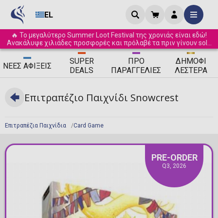
EL
🔥 Το μεγαλύτερο Summer Loot Festival της χρονιάς είναι εδώ!
Ανακάλυψε χιλιάδες προσφορές και πρόλαβέ τα πριν γίνουν sold
out! ☀️
SUPER
ΠΡΟ
ΔΗΜΟΦΙ
ΝΈΕΣ
ΑΦΊΞΕΙΣ
DEALS
ΠΑΡΑΓΓΕΛΊΕΣ
ΛΈΣΤΕΡΑ
Επιτραπέζιο Παιχνίδι Snowcrest
Επιτραπέζια Παιχνίδια
Card Game
PRE-ORDER
Q3, 2026