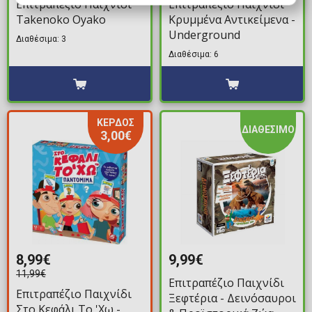
Επιτραπέζιο Παιχνίδι
Επιτραπέζιο Παιχνίδι
Takenoko Oyako
Κρυμμένα Αντικείμενα -
Underground
Διαθέσιμα: 3
Διαθέσιμα: 6
ΚΕΡΔΟΣ
ΔΙΑΘΕΣΙΜΟ
3,00€
8,99€
9,99€
11,99€
Επιτραπέζιο Παιχνίδι
Επιτραπέζιο Παιχνίδι
Ξεφτέρια - Δεινόσαυροι
Στο Κεφάλι Το 'Χω -