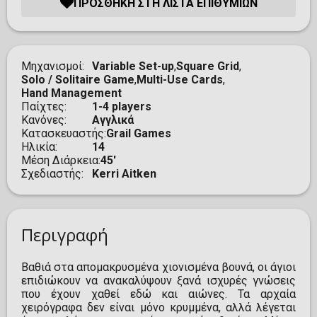
ΠΡΟΣΘΉΚΗ ΣΤΗ ΛΊΣΤΑ ΕΠΙΘΥΜΙΏΝ
Μηχανισμοί
Variable Set-up
,
Square Grid
,
Solo / Solitaire Game
,
Multi-Use Cards
,
Hand Management
Παίχτες
1-4 players
Κανόνες
Αγγλικά
Κατασκευαστής
Grail Games
Ηλικία
14
Μέση Διάρκεια
45'
Σχεδιαστής
Kerri Aitken
Περιγραφή
Βαθιά στα απομακρυσμένα χιονισμένα βουνά, οι άγιοι
επιδιώκουν να ανακαλύψουν ξανά ισχυρές γνώσεις
που έχουν χαθεί εδώ και αιώνες. Τα αρχαία
χειρόγραφα δεν είναι μόνο κρυμμένα, αλλά λέγεται