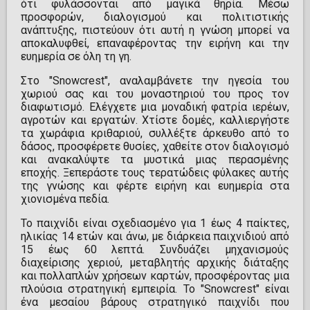
ότι φυλάσσονται από μαγικά θηρία. Μέσω
προσφορών, διαλογισμού και πολιτιστικής
ανάπτυξης, πιστεύουν ότι αυτή η γνώση μπορεί να
αποκαλυφθεί, επαναφέροντας την ειρήνη και την
ευημερία σε όλη τη γη.
Στο "Snowcrest", αναλαμβάνετε την ηγεσία του
χωριού σας και του μοναστηριού του προς τον
διαφωτισμό. Ελέγχετε μια μοναδική φατρία ιερέων,
αγροτών και εργατών. Χτίστε δομές, καλλιεργήστε
τα χωράφια κριθαριού, συλλέξτε άρκευθο από το
δάσος, προσφέρετε θυσίες, χαθείτε στον διαλογισμό
και ανακαλύψτε τα μυστικά μιας περασμένης
εποχής. Ξεπεράστε τους τερατώδεις φύλακες αυτής
της γνώσης και φέρτε ειρήνη και ευημερία στα
χιονισμένα πεδία.
Το παιχνίδι είναι σχεδιασμένο για 1 έως 4 παίκτες,
ηλικίας 14 ετών και άνω, με διάρκεια παιχνιδιού από
15 έως 60 λεπτά. Συνδυάζει μηχανισμούς
διαχείρισης χεριού, μεταβλητής αρχικής διάταξης
και πολλαπλών χρήσεων καρτών, προσφέροντας μια
πλούσια στρατηγική εμπειρία. Το "Snowcrest" είναι
ένα μεσαίου βάρους στρατηγικό παιχνίδι που