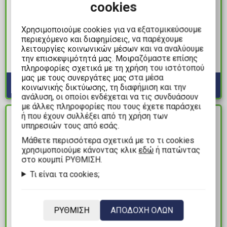
cookies
20,99€
25,00€
Επιτραπέζιο Παιχνίδι
Επιτραπέζιο Παιχνίδι
Χρησιμοποιούμε cookies για να εξατομικεύσουμε
UNO: Dare Adults Only
Ξωτικά, Τέρατα και
περιεχόμενο και διαφημίσεις, να παρέχουμε
λειτουργίες κοινωνικών μέσων και να αναλύουμε
(18+) (Ελληνική
Κάλτσες
την επισκεψιμότητά μας. Μοιραζόμαστε επίσης
Έκδοση)
Διαθέσιμα: 10+
Διαθέσιμα: 4
πληροφορίες σχετικά με τη χρήση του ιστότοπού
μας με τους συνεργάτες μας στα μέσα
κοινωνικής δικτύωσης, τη διαφήμιση και την
ανάλυση, οι οποίοι ενδέχεται να τις συνδυάσουν
με άλλες πληροφορίες που τους έχετε παράσχει
ή που έχουν συλλέξει από τη χρήση των
ΔΙΑΘΕΣΙΜΟ
ΔΙΑΘΕΣΙΜΟ
υπηρεσιών τους από εσάς.
Mάθετε περισσότερα σχετικά με το τι cookies
χρησιμοποιούμε κάνοντας κλικ
εδώ
ή πατώντας
στο κουμπί ΡΥΘΜΙΣΗ.
Τι είναι τα cookies;
ΡΥΘΜΙΣΗ
ΑΠΟΔΟΧΗ ΟΛΩΝ
52,99€
14,99€