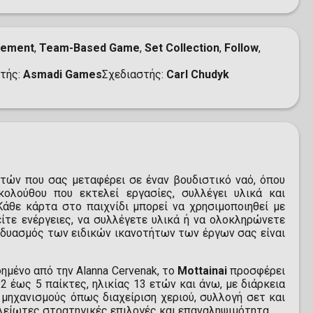
gement
,
Team-Based Game
,
Set Collection
,
Follow
,
τής
Asmadi Games
Σχεδιαστής
Carl Chudyk
ρτών που σας μεταφέρει σε έναν βουδιστικό ναό, όπου
ολούθου που εκτελεί εργασίες, συλλέγει υλικά και
Κάθε κάρτα στο παιχνίδι μπορεί να χρησιμοποιηθεί με
ίτε ενέργειες, να συλλέγετε υλικά ή να ολοκληρώνετε
υνδυασμός των ειδικών ικανοτήτων των έργων σας είναι
ημένο από την Alanna Cervenak, το
Mottainai
προσφέρει
 2 έως 5 παίκτες, ηλικίας 13 ετών και άνω, με διάρκεια
 μηχανισμούς όπως διαχείριση χεριού, συλλογή σετ και
είωτες στρατηγικές επιλογές και επαναληψιμότητα.