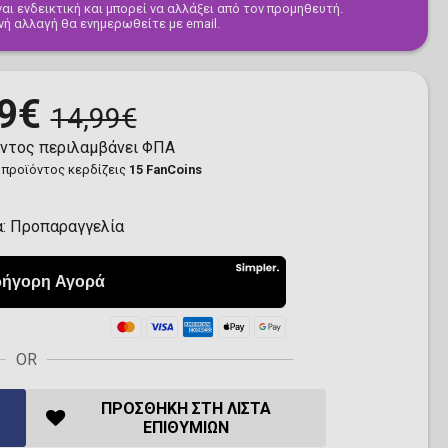
αι ενδεικτική και μπορεί να αλλάξει από τον προμηθευτή.
νή αλλαγή θα ενημερωθείτε με email.
9€
14,99€
όντος περιλαμβάνει ΦΠΑ
 προϊόντος κερδίζεις
15 FanCoins
α:
Προπαραγγελία
OR
ΠΡΟΣΘΉΚΗ ΣΤΗ ΛΊΣΤΑ
ΕΠΙΘΥΜΙΏΝ