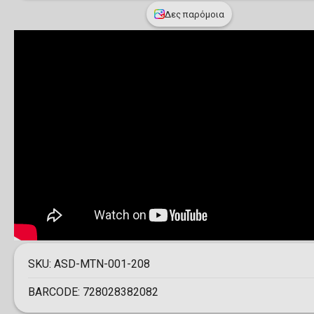
Δες παρόμοια
SKU:
ASD-MTN-001-208
BARCODE:
728028382082