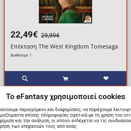
22,49€
29,99€
Επέκταση The West Kingdom Tomesaga
Διαθέσιμα: 1
Το eFantasy χρησιμοποιεί cookies
ΚΕΡΔΟΣ
8,80€
κεύσουμε περιεχόμενο και διαφημίσεις, να παρέχουμε λειτουρ
Για λίγες ημέρες
ιραζόμαστε επίσης πληροφορίες σχετικά με τη χρήση του ισ
ήμιση και την ανάλυση, οι οποίοι ενδέχεται να τις συνδυάσο
χρήση των υπηρεσιών τους από εσάς.