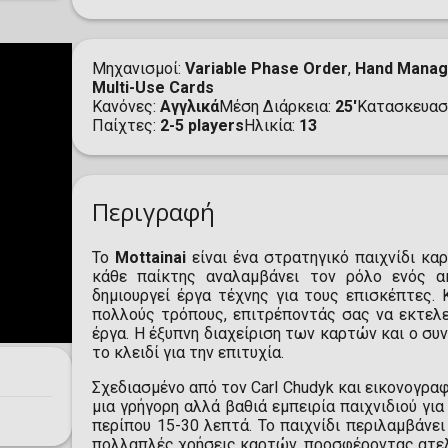
Μηχανισμοί
Variable Phase Order
,
Hand Mana
Multi-Use Cards
Κανόνες
Αγγλικά
Μέση Διάρκεια
25'
Κατασκευασ
Παίχτες
2-5 players
Ηλικία
13
Περιγραφή
Το
Mottainai
είναι ένα στρατηγικό παιχνίδι κα
κάθε παίκτης αναλαμβάνει τον ρόλο ενός ακ
δημιουργεί έργα τέχνης για τους επισκέπτες. 
πολλούς τρόπους, επιτρέποντάς σας να εκτελε
έργα. Η έξυπνη διαχείριση των καρτών και ο σ
το κλειδί για την επιτυχία.
Σχεδιασμένο από τον Carl Chudyk και εικονογραφ
μια γρήγορη αλλά βαθιά εμπειρία παιχνιδιού για
περίπου 15-30 λεπτά. Το παιχνίδι περιλαμβάνει
πολλαπλές χρήσεις καρτών, προσφέροντας ατελ