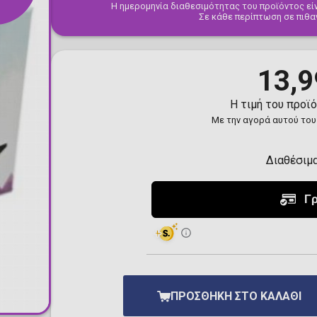
Η ημερομηνία διαθεσιμότητας του προϊόντος είν
Toilet-Bound Hanako-
Σε κάθε περίπτωση σε πιθα
Kun
Tokyo Revengers
Vinland Saga
Vocaloid
13,9
Yu-Gi-Oh!
Η τιμή του προϊ
Με την αγορά αυτού του
Διαθέσιμ
ΠΡΟΣΘΉΚΗ ΣΤΟ ΚΑΛΆΘΙ