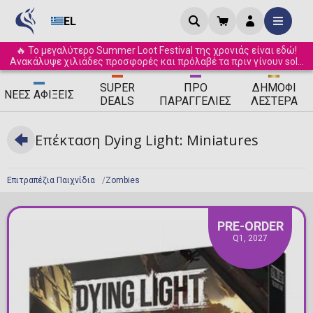
EL
🔥 Το μεγαλύτερο Summer Loot Festival της χρονιάς είναι εδώ!
Ανακάλυψε χιλιάδες προσφορές και πρόλαβέ τα πριν γίνουν sold
out! ☀️
SUPER
ΠΡΟ
ΔΗΜΟΦΙ
ΝΈΕΣ
ΑΦΊΞΕΙΣ
DEALS
ΠΑΡΑΓΓΕΛΊΕΣ
ΛΈΣΤΕΡΑ
Επέκταση Dying Light: Miniatures
Επιτραπέζια Παιχνίδια
Zombies
PRE-ORDER
Q1, 2027