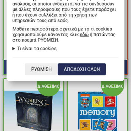
ανάλυση, οι οποίοι ενδέχεται να τις συνδυάσουν
με άλλες πληροφορίες που τους έχετε παράσχει
ή που έχουν συλλέξει από τη χρήση των
υπηρεσιών τους από εσάς.
2,99€
16,49€
Mάθετε περισσότερα σχετικά με το τι cookies
21,99€
Επιτραπέζιο Παιχνίδι
χρησιμοποιούμε κάνοντας κλικ
εδώ
ή πατώντας
Επιτραπέζιο Παιχνίδι
Snapping Turtles -
στο κουμπί ΡΥΘΜΙΣΗ.
Clue: Junior
Αρπαχτή με τις Χελώνες
Τι είναι τα cookies;
Διαθέσιμα: 2
Διαθέσιμα: 3
ΡΥΘΜΙΣΗ
ΑΠΟΔΟΧΗ ΟΛΩΝ
ΔΙΑΘΕΣΙΜΟ
ΔΙΑΘΕΣΙΜΟ