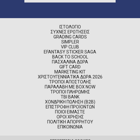
ΙΣΤΟΛΌΓΙΟ
ΣΥΧΝΈΣ ΕΡΩΤΉΣΕΙΣ
GRADING CARDS
SIMPLER
VIP CLUB
EFANTASY STICKER SAGA
BACK TO SCHOOL
ΠΑΣΧΑΛΙΝΆ ΔΏΡΑ
GIFT CARD
MARKETING KIT
ΧΡΙΣΤΟΥΓΕΝΝΙΆΤΙΚΑ ΔΏΡΑ 2026
ΤΡΌΠΟΙ ΑΠΟΣΤΟΛΉΣ
ΠΑΡΑΛΑΒΉ ΜΕ BOX NOW
ΤΡΌΠΟΙ ΠΛΗΡΩΜΉΣ
TBI BANK
ΧΟΝΔΡΙΚΉ ΠΏΛΗΣΗ (B2B)
ΕΠΙΣΤΡΟΦΉ ΠΡΟΪΌΝΤΩΝ
ΠΟΙΟΊ ΕΊΜΑΣΤΕ
ΌΡΟΙ ΧΡΉΣΗΣ
ΠΟΛΙΤΙΚΉ ΑΠΟΡΡΉΤΟΥ
ΕΠΙΚΟΙΝΩΝΊΑ