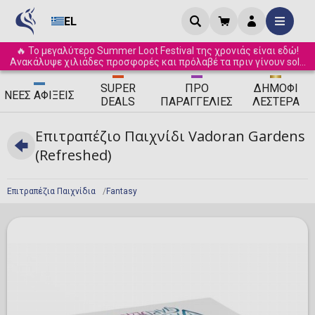
EL
🔥 Το μεγαλύτερο Summer Loot Festival της χρονιάς είναι εδώ!
Ανακάλυψε χιλιάδες προσφορές και πρόλαβέ τα πριν γίνουν sold
out! ☀️
SUPER
ΠΡΟ
ΔΗΜΟΦΙ
ΝΈΕΣ
ΑΦΊΞΕΙΣ
DEALS
ΠΑΡΑΓΓΕΛΊΕΣ
ΛΈΣΤΕΡΑ
Επιτραπέζιο Παιχνίδι Vadoran Gardens
(Refreshed)
Επιτραπέζια Παιχνίδια
Fantasy