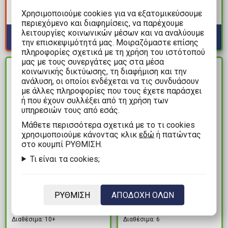
Deck Germany: First
Strike
Χρησιμοποιούμε cookies για να εξατομικεύσουμε
Διαθέσιμα: 1
Διαθέσιμα: 5
περιεχόμενο και διαφημίσεις, να παρέχουμε
λειτουργίες κοινωνικών μέσων και να αναλύουμε
την επισκεψιμότητά μας. Μοιραζόμαστε επίσης
πληροφορίες σχετικά με τη χρήση του ιστότοπού
μας με τους συνεργάτες μας στα μέσα
κοινωνικής δικτύωσης, τη διαφήμιση και την
ΔΙΑΘΕΣΙΜΟ
ΔΙΑΘΕΣΙΜΟ
ανάλυση, οι οποίοι ενδέχεται να τις συνδυάσουν
με άλλες πληροφορίες που τους έχετε παράσχει
ή που έχουν συλλέξει από τη χρήση των
υπηρεσιών τους από εσάς.
Mάθετε περισσότερα σχετικά με το τι cookies
χρησιμοποιούμε κάνοντας κλικ
εδώ
ή πατώντας
στο κουμπί ΡΥΘΜΙΣΗ.
Τι είναι τα cookies;
9,99€
64,99€
Επιτραπέζιο Παιχνίδι
Επιτραπέζιο Παιχνίδι
Funky Chicken Card
Arcs: Conflict & Collapse
ΡΥΘΜΙΣΗ
ΑΠΟΔΟΧΗ ΟΛΩΝ
Game
in the Reach
Διαθέσιμα: 10+
Διαθέσιμα: 6