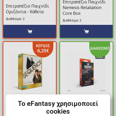
Επιτραπέζιο Παιχνίδι
Επιτραπέζιο Παιχνίδι
Nemesis Retaliation
Οριζόντια - Κάθετα
Core Box
Διαθέσιμα: 2
Διαθέσιμα: 2
ΚΕΡΔΟΣ
ΔΙΑΘΕΣΙΜΟ
6,25€
18,75€
11,99€
Το eFantasy χρησιμοποιεί
25,00€
Επιτραπέζιο Παιχνίδι
Επιτραπέζιο Παιχνίδι
cookies
World of Tanks - Starter
Sequence - Harry Potter