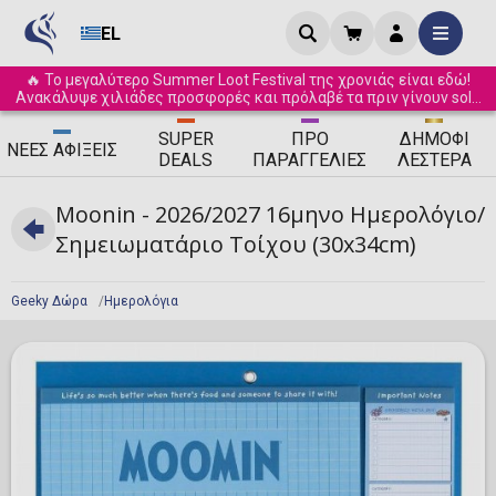
EL
🔥 Το μεγαλύτερο Summer Loot Festival της χρονιάς είναι εδώ!
Ανακάλυψε χιλιάδες προσφορές και πρόλαβέ τα πριν γίνουν sold
out! ☀️
SUPER
ΠΡΟ
ΔΗΜΟΦΙ
ΝΈΕΣ
ΑΦΊΞΕΙΣ
DEALS
ΠΑΡΑΓΓΕΛΊΕΣ
ΛΈΣΤΕΡΑ
Moonin - 2026/2027 16μηνο Ημερολόγιο/
Σημειωματάριο Τοίχου (30x34cm)
Geeky Δώρα
Ημερολόγια