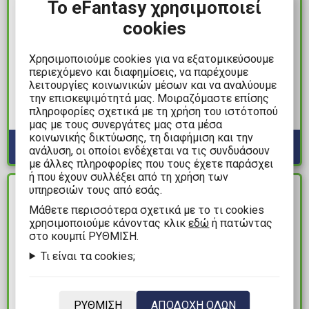
Το eFantasy χρησιμοποιεί
cookies
8,99€
2,50€
Χρησιμοποιούμε cookies για να εξατομικεύσουμε
Sanrio: Hello Kitty and
Mario Kart - Mario Drift
περιεχόμενο και διαφημίσεις, να παρέχουμε
Friends - My Melody
Rubber Μπρελόκ
λειτουργίες κοινωνικών μέσων και να αναλύουμε
Light-Up Camping
την επισκεψιμότητά μας. Μοιραζόμαστε επίσης
Διαθέσιμα: 10+
πληροφορίες σχετικά με τη χρήση του ιστότοπού
Series Μπρελόκ με
Διαθέσιμα: 7
μας με τους συνεργάτες μας στα μέσα
Βραχιόλι
κοινωνικής δικτύωσης, τη διαφήμιση και την
ανάλυση, οι οποίοι ενδέχεται να τις συνδυάσουν
με άλλες πληροφορίες που τους έχετε παράσχει
ή που έχουν συλλέξει από τη χρήση των
υπηρεσιών τους από εσάς.
ΔΙΑΘΕΣΙΜΟ
ΔΙΑΘΕΣΙΜΟ
Mάθετε περισσότερα σχετικά με το τι cookies
χρησιμοποιούμε κάνοντας κλικ
εδώ
ή πατώντας
στο κουμπί ΡΥΘΜΙΣΗ.
Τι είναι τα cookies;
ΡΥΘΜΙΣΗ
ΑΠΟΔΟΧΗ ΟΛΩΝ