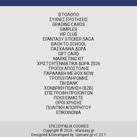
ΙΣΤΟΛΌΓΙΟ
ΣΥΧΝΈΣ ΕΡΩΤΉΣΕΙΣ
GRADING CARDS
SIMPLER
VIP CLUB
EFANTASY STICKER SAGA
BACK TO SCHOOL
ΠΑΣΧΑΛΙΝΆ ΔΏΡΑ
GIFT CARD
MARKETING KIT
ΧΡΙΣΤΟΥΓΕΝΝΙΆΤΙΚΑ ΔΏΡΑ 2026
ΤΡΌΠΟΙ ΑΠΟΣΤΟΛΉΣ
ΠΑΡΑΛΑΒΉ ΜΕ BOX NOW
ΤΡΌΠΟΙ ΠΛΗΡΩΜΉΣ
TBI BANK
ΧΟΝΔΡΙΚΉ ΠΏΛΗΣΗ (B2B)
ΕΠΙΣΤΡΟΦΉ ΠΡΟΪΌΝΤΩΝ
ΠΟΙΟΊ ΕΊΜΑΣΤΕ
ΌΡΟΙ ΧΡΉΣΗΣ
ΠΟΛΙΤΙΚΉ ΑΠΟΡΡΉΤΟΥ
ΕΠΙΚΟΙΝΩΝΊΑ
ΕΠΕΞΕΡΓΑΣΙΑ COOKIES
Copyright © 2026 - efantasy.gr
Designed & Developed by: Upmate.gr
v1.22.1