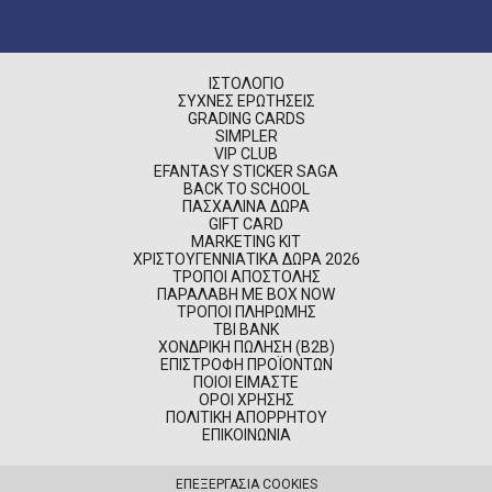
ΙΣΤΟΛΌΓΙΟ
ΣΥΧΝΈΣ ΕΡΩΤΉΣΕΙΣ
GRADING CARDS
SIMPLER
VIP CLUB
EFANTASY STICKER SAGA
BACK TO SCHOOL
ΠΑΣΧΑΛΙΝΆ ΔΏΡΑ
GIFT CARD
MARKETING KIT
ΧΡΙΣΤΟΥΓΕΝΝΙΆΤΙΚΑ ΔΏΡΑ 2026
ΤΡΌΠΟΙ ΑΠΟΣΤΟΛΉΣ
ΠΑΡΑΛΑΒΉ ΜΕ BOX NOW
ΤΡΌΠΟΙ ΠΛΗΡΩΜΉΣ
TBI BANK
ΧΟΝΔΡΙΚΉ ΠΏΛΗΣΗ (B2B)
ΕΠΙΣΤΡΟΦΉ ΠΡΟΪΌΝΤΩΝ
ΠΟΙΟΊ ΕΊΜΑΣΤΕ
ΌΡΟΙ ΧΡΉΣΗΣ
ΠΟΛΙΤΙΚΉ ΑΠΟΡΡΉΤΟΥ
ΕΠΙΚΟΙΝΩΝΊΑ
ΕΠΕΞΕΡΓΑΣΙΑ COOKIES