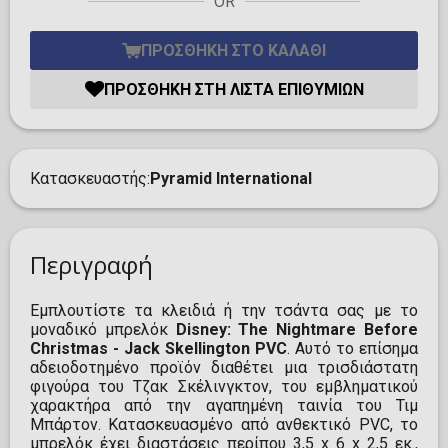
OR
ΠΡΟΣΘΉΚΗ ΣΤΟ ΚΑΛΆΘΙ
ΠΡΟΣΘΉΚΗ ΣΤΗ ΛΊΣΤΑ ΕΠΙΘΥΜΙΏΝ
Κατασκευαστής
Pyramid International
Περιγραφή
Εμπλουτίστε τα κλειδιά ή την τσάντα σας με το
μοναδικό μπρελόκ
Disney: The Nightmare Before
Christmas - Jack Skellington PVC
. Αυτό το επίσημα
αδειοδοτημένο προϊόν διαθέτει μια τρισδιάστατη
φιγούρα του Τζακ Σκέλινγκτον, του εμβληματικού
χαρακτήρα από την αγαπημένη ταινία του Τιμ
Μπάρτον. Κατασκευασμένο από ανθεκτικό PVC, το
μπρελόκ έχει διαστάσεις περίπου 3,5 x 6 x 2,5 εκ.,