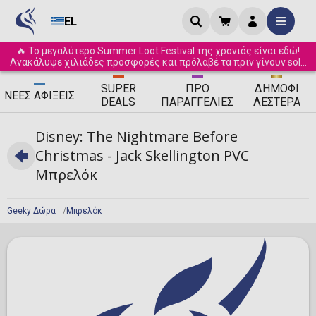
EL
🔥 Το μεγαλύτερο Summer Loot Festival της χρονιάς είναι εδώ!
Ανακάλυψε χιλιάδες προσφορές και πρόλαβέ τα πριν γίνουν sold
out! ☀️
SUPER
ΠΡΟ
ΔΗΜΟΦΙ
ΝΈΕΣ
ΑΦΊΞΕΙΣ
DEALS
ΠΑΡΑΓΓΕΛΊΕΣ
ΛΈΣΤΕΡΑ
Disney: The Nightmare Before
Christmas - Jack Skellington PVC
Μπρελόκ
Geeky Δώρα
Μπρελόκ