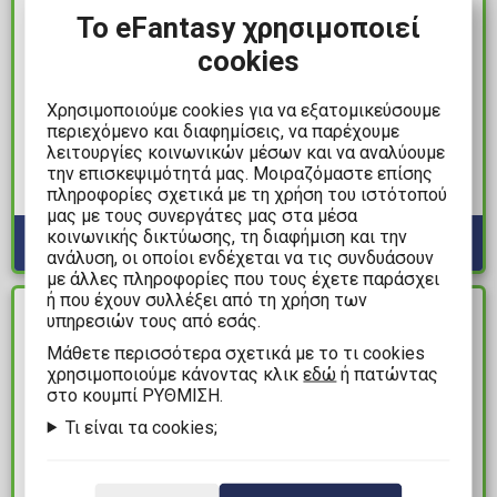
Το eFantasy χρησιμοποιεί
cookies
4,99€
69,99€
Χρησιμοποιούμε cookies για να εξατομικεύσουμε
Sanrio: Hello Kitty and
Disney: Lilo & Stitch -
περιεχόμενο και διαφημίσεις, να παρέχουμε
Friends - Kuromi Ριγέ
Yoo Hoo
λειτουργίες κοινωνικών μέσων και να αναλύουμε
Κάλτσες (Μέγεθος 36-
Χριστουγεννιάτικο
την επισκεψιμότητά μας. Μοιραζόμαστε επίσης
43)
Πουλόβερ (XL)
πληροφορίες σχετικά με τη χρήση του ιστότοπού
Διαθέσιμα: 10+
Διαθέσιμα: 1
μας με τους συνεργάτες μας στα μέσα
κοινωνικής δικτύωσης, τη διαφήμιση και την
ανάλυση, οι οποίοι ενδέχεται να τις συνδυάσουν
με άλλες πληροφορίες που τους έχετε παράσχει
ή που έχουν συλλέξει από τη χρήση των
ΔΙΑΘΕΣΙΜΟ
ΔΙΑΘΕΣΙΜΟ
υπηρεσιών τους από εσάς.
Mάθετε περισσότερα σχετικά με το τι cookies
χρησιμοποιούμε κάνοντας κλικ
εδώ
ή πατώντας
στο κουμπί ΡΥΘΜΙΣΗ.
Τι είναι τα cookies;