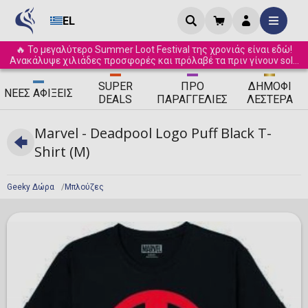
EL
🔥 Το μεγαλύτερο Summer Loot Festival της χρονιάς είναι εδώ!
Ανακάλυψε χιλιάδες προσφορές και πρόλαβέ τα πριν γίνουν sold
out! ☀️
SUPER
ΠΡΟ
ΔΗΜΟΦΙ
ΝΈΕΣ
ΑΦΊΞΕΙΣ
DEALS
ΠΑΡΑΓΓΕΛΊΕΣ
ΛΈΣΤΕΡΑ
Marvel - Deadpool Logo Puff Black T-
Shirt (M)
Geeky Δώρα
Μπλούζες