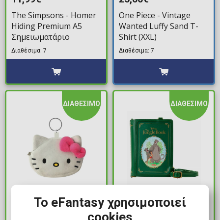
The Simpsons - Homer
One Piece - Vintage
Hiding Premium A5
Wanted Luffy Sand T-
Σημειωματάριο
Shirt (XXL)
Διαθέσιμα: 7
Διαθέσιμα: 7
ΔΙΑΘΕΣΙΜΟ
ΔΙΑΘΕΣΙΜΟ
5,99€
89,99€
Το eFantasy χρησιμοποιεί
Sanrio: Hello Kitty &
Loungefly - Disney:
cookies