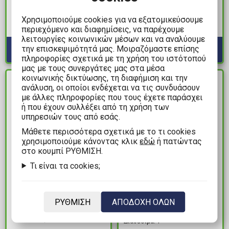
Friends - Hello Kitty
Jungle Book Τσάντα
Fluffy Πορτοφόλι
Ώμου
Χρησιμοποιούμε cookies για να εξατομικεύσουμε
περιεχόμενο και διαφημίσεις, να παρέχουμε
Διαθέσιμα: 3
Διαθέσιμα: 1
λειτουργίες κοινωνικών μέσων και να αναλύουμε
την επισκεψιμότητά μας. Μοιραζόμαστε επίσης
πληροφορίες σχετικά με τη χρήση του ιστότοπού
μας με τους συνεργάτες μας στα μέσα
κοινωνικής δικτύωσης, τη διαφήμιση και την
ΔΙΑΘΕΣΙΜΟ
ΔΙΑΘΕΣΙΜΟ
ανάλυση, οι οποίοι ενδέχεται να τις συνδυάσουν
με άλλες πληροφορίες που τους έχετε παράσχει
ή που έχουν συλλέξει από τη χρήση των
υπηρεσιών τους από εσάς.
Mάθετε περισσότερα σχετικά με το τι cookies
χρησιμοποιούμε κάνοντας κλικ
εδώ
ή πατώντας
στο κουμπί ΡΥΘΜΙΣΗ.
Τι είναι τα cookies;
89,99€
24,99€
Loungefly - Γκρέμλιν
One Piece - Neon Skull
ΡΥΘΜΙΣΗ
ΑΠΟΔΟΧΗ ΟΛΩΝ
with Removable 3D
Μαύρο T-Shirt (S)
Glasses (Glows in the
Διαθέσιμα: 1