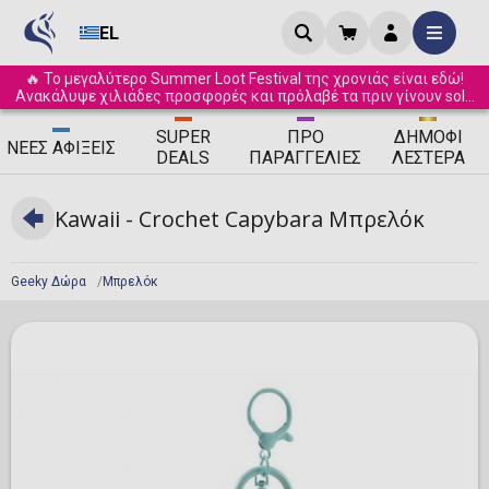
EL
🔥 Το μεγαλύτερο Summer Loot Festival της χρονιάς είναι εδώ!
Ανακάλυψε χιλιάδες προσφορές και πρόλαβέ τα πριν γίνουν sold
out! ☀️
SUPER
ΠΡΟ
ΔΗΜΟΦΙ
ΝΈΕΣ
ΑΦΊΞΕΙΣ
DEALS
ΠΑΡΑΓΓΕΛΊΕΣ
ΛΈΣΤΕΡΑ
Kawaii - Crochet Capybara Μπρελόκ
Geeky Δώρα
Μπρελόκ