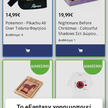
14,99€
19,99€
Pokemon - Pikachu All
Nightmare Before
Over Τσάντα Φαγητού
Christmas - Colourful
Shadows Σετ Δώρου
Διαθέσιμα: 4
(Κούπα, Σουβέρ,
Διαθέσιμα: 1
Μπρελόκ,
Σημειωματάριο)
ΔΙΑΘΕΣΙΜΟ
ΔΙΑΘΕΣΙΜΟ
Το eFantasy χρησιμοποιεί