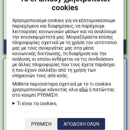
9,99€
19,99€
cookies
Greek Mythology Puzzle
Naruto Shippuden -
Collection: Δούρειος
Akatsuki Symbols White
Χρησιμοποιούμε cookies για να εξατομικεύσουμε
περιεχόμενο και διαφημίσεις, να παρέχουμε
Ίππος / Οδυσσέας &
T-Shirt (XXL)
λειτουργίες κοινωνικών μέσων και να αναλύουμε
Σειρήνες
Διαθέσιμα: 1
Διαθέσιμα: 2
την επισκεψιμότητά μας. Μοιραζόμαστε επίσης
πληροφορίες σχετικά με τη χρήση του ιστότοπού
μας με τους συνεργάτες μας στα μέσα
κοινωνικής δικτύωσης, τη διαφήμιση και την
ανάλυση, οι οποίοι ενδέχεται να τις συνδυάσουν
ΝΕΑ
με άλλες πληροφορίες που τους έχετε παράσχει
ΔΙΑΘΕΣΙΜΟ
ΑΦΙΞΗ
ή που έχουν συλλέξει από τη χρήση των
υπηρεσιών τους από εσάς.
Mάθετε περισσότερα σχετικά με το τι cookies
χρησιμοποιούμε κάνοντας κλικ
εδώ
ή πατώντας
στο κουμπί ΡΥΘΜΙΣΗ.
Τι είναι τα cookies;
20,00€
25,00€
ΡΥΘΜΙΣΗ
ΑΠΟΔΟΧΗ ΟΛΩΝ
Masters of the Universe
Sailor Moon - Sailor