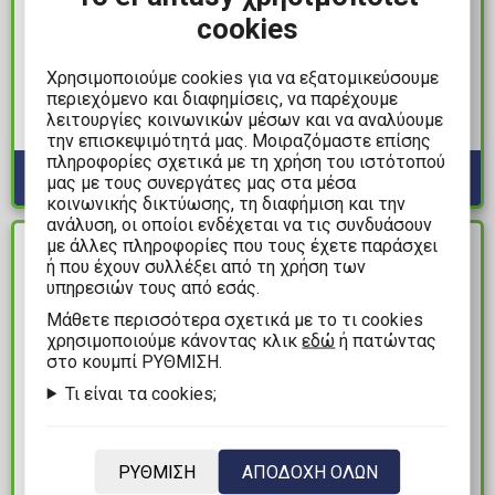
8,99€
24,99€
cookies
Studio Ghibli - Ghiblies
Harry Potter - Deathly
Episode 2 Αυθεντική
Hallows Γυναικείο T-
Χρησιμοποιούμε cookies για να εξατομικεύσουμε
περιεχόμενο και διαφημίσεις, να παρέχουμε
Αφίσα (31x22cm)
Shirt
λειτουργίες κοινωνικών μέσων και να αναλύουμε
Διαθέσιμα: 1
Διαθέσιμα: 3
την επισκεψιμότητά μας. Μοιραζόμαστε επίσης
πληροφορίες σχετικά με τη χρήση του ιστότοπού
μας με τους συνεργάτες μας στα μέσα
κοινωνικής δικτύωσης, τη διαφήμιση και την
ανάλυση, οι οποίοι ενδέχεται να τις συνδυάσουν
με άλλες πληροφορίες που τους έχετε παράσχει
ΔΙΑΘΕΣΙΜΟ
ΔΙΑΘΕΣΙΜΟ
ή που έχουν συλλέξει από τη χρήση των
υπηρεσιών τους από εσάς.
Mάθετε περισσότερα σχετικά με το τι cookies
χρησιμοποιούμε κάνοντας κλικ
εδώ
ή πατώντας
στο κουμπί ΡΥΘΜΙΣΗ.
Τι είναι τα cookies;
12,99€
14,99€
ΡΥΘΜΙΣΗ
ΑΠΟΔΟΧΗ ΟΛΩΝ
Mofusand - Cafe of
The Lord of the Rings -