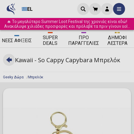
EL
🔥 Το μεγαλύτερο Summer Loot Festival της χρονιάς είναι εδώ!
Ανακάλυψε χιλιάδες προσφορές και πρόλαβέ τα πριν γίνουν sold
out! ☀️
SUPER
ΠΡΟ
ΔΗΜΟΦΙ
ΝΈΕΣ
ΑΦΊΞΕΙΣ
DEALS
ΠΑΡΑΓΓΕΛΊΕΣ
ΛΈΣΤΕΡΑ
Kawaii - So Cappy Capybara Μπρελόκ
Geeky Δώρα
Μπρελόκ