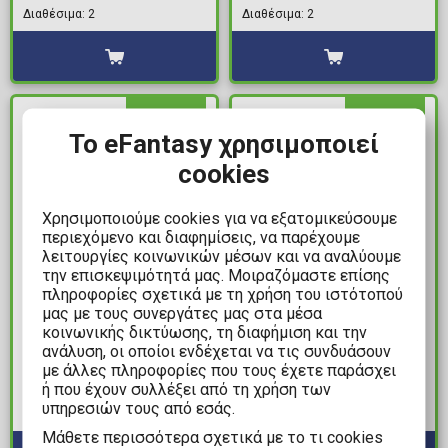
Pocket POP! με T-Shirt
Σημειωματάριο Τοίχου
Διαθέσιμα: 2
Διαθέσιμα: 2
(S-Kids)
(30x34cm)
ΔΙΑΘΕΣΙΜΟ
ΔΙΑΘΕΣΙΜΟ
Το eFantasy χρησιμοποιεί
cookies
Χρησιμοποιούμε cookies για να εξατομικεύσουμε
περιεχόμενο και διαφημίσεις, να παρέχουμε
λειτουργίες κοινωνικών μέσων και να αναλύουμε
την επισκεψιμότητά μας. Μοιραζόμαστε επίσης
πληροφορίες σχετικά με τη χρήση του ιστότοπού
13,99€
7,99€
μας με τους συνεργάτες μας στα μέσα
κοινωνικής δικτύωσης, τη διαφήμιση και την
Barbie - Pink
Funko Pocket POP!
ανάλυση, οι οποίοι ενδέχεται να τις συνδυάσουν
Embroidered
Μπρελόκ Disney: Lilo &
με άλλες πληροφορίες που τους έχετε παράσχει
Παντόφλες (Μέγεθος
Stitch - Stitch Badness
ή που έχουν συλλέξει από τη χρήση των
36)
Level Φιγούρα
υπηρεσιών τους από εσάς.
Διαθέσιμα: 1
Διαθέσιμα: 8
Mάθετε περισσότερα σχετικά με το τι cookies