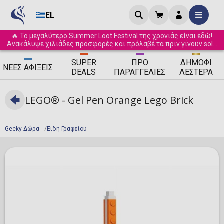
EL
🔥 Το μεγαλύτερο Summer Loot Festival της χρονιάς είναι εδώ!
Ανακάλυψε χιλιάδες προσφορές και πρόλαβέ τα πριν γίνουν sold
out! ☀️
SUPER
ΠΡΟ
ΔΗΜΟΦΙ
ΝΈΕΣ
ΑΦΊΞΕΙΣ
DEALS
ΠΑΡΑΓΓΕΛΊΕΣ
ΛΈΣΤΕΡΑ
LEGO® - Gel Pen Orange Lego Brick
Geeky Δώρα
Είδη Γραφείου