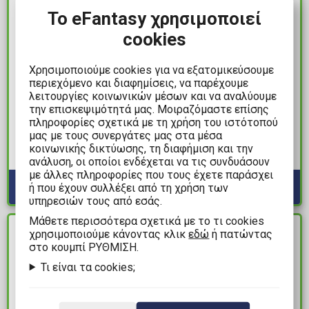
Το eFantasy χρησιμοποιεί
cookies
Χρησιμοποιούμε cookies για να εξατομικεύσουμε
περιεχόμενο και διαφημίσεις, να παρέχουμε
5,99€
37,99€
λειτουργίες κοινωνικών μέσων και να αναλύουμε
Demon Slayer: Kimetsu
Loungefly - Sanrio:
την επισκεψιμότητά μας. Μοιραζόμαστε επίσης
πληροφορίες σχετικά με τη χρήση του ιστότοπού
no Yaiba - Kibutsuji
Hello Kitty & Friends
μας με τους συνεργάτες μας στα μέσα
Muzan Αυθεντική
Color Block Αυθεντικό
κοινωνικής δικτύωσης, τη διαφήμιση και την
Αφίσα (52x38cm)
Πορτοφόλι
Διαθέσιμα: 3
Διαθέσιμα: 2
ανάλυση, οι οποίοι ενδέχεται να τις συνδυάσουν
με άλλες πληροφορίες που τους έχετε παράσχει
ή που έχουν συλλέξει από τη χρήση των
υπηρεσιών τους από εσάς.
Mάθετε περισσότερα σχετικά με το τι cookies
ΔΙΑΘΕΣΙΜΟ
ΔΙΑΘΕΣΙΜΟ
χρησιμοποιούμε κάνοντας κλικ
εδώ
ή πατώντας
στο κουμπί ΡΥΘΜΙΣΗ.
Τι είναι τα cookies;