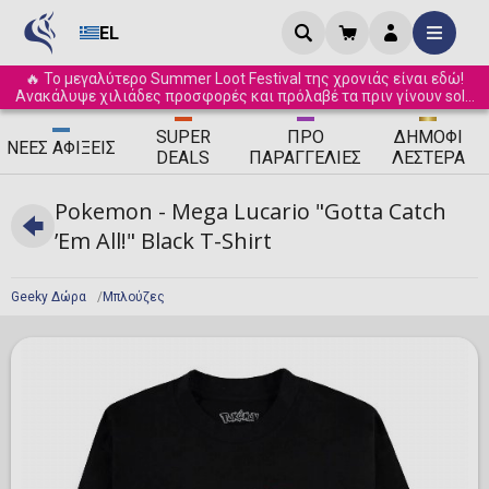
EL
🔥 Το μεγαλύτερο Summer Loot Festival της χρονιάς είναι εδώ!
Ανακάλυψε χιλιάδες προσφορές και πρόλαβέ τα πριν γίνουν sold
out! ☀️
SUPER
ΠΡΟ
ΔΗΜΟΦΙ
ΝΈΕΣ
ΑΦΊΞΕΙΣ
DEALS
ΠΑΡΑΓΓΕΛΊΕΣ
ΛΈΣΤΕΡΑ
Pokemon - Mega Lucario "Gotta Catch
’Em All!" Black T-Shirt
Geeky Δώρα
Μπλούζες