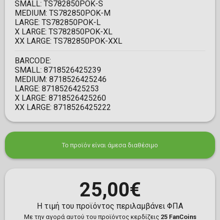
SMALL:
TS782850POK-S
MEDIUM:
TS782850POK-M
LARGE:
TS782850POK-L
X LARGE:
TS782850POK-XL
XX LARGE:
TS782850POK-XXL
BARCODE:
SMALL:
8718526425239
MEDIUM:
8718526425246
LARGE:
8718526425253
X LARGE:
8718526425260
XX LARGE:
8718526425222
Το προϊόν είναι άμεσα διαθέσιμο
25,00€
Η τιμή του προϊόντος περιλαμβάνει ΦΠΑ
Με την αγορά αυτού του προϊόντος κερδίζεις
25 FanCoins