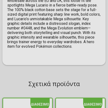
wholesale across the EU and UK, this loose fit tee
spotlights Mega Lucario in a fierce battle-ready pose.
The 100% black cotton base sets the stage for a full-
sized digital print featuring sharp line work, bold colors,
and Lucario’s unmistakable Mega silhouette. Key
graphic details include a distressed slogan, index
number #0448, and the Mega Evolution emblem—
delivering both storytelling and visual punch. With its
graphic intensity and wearable silhouette, this piece
brings trainer energy to everyday wardrobes. A hero
item for evolved Pokémon collections.
Σχετικά προϊόντα
ΔΙΑΘΕΣΙΜΟ
ΔΙΑΘΕΣΙΜΟ