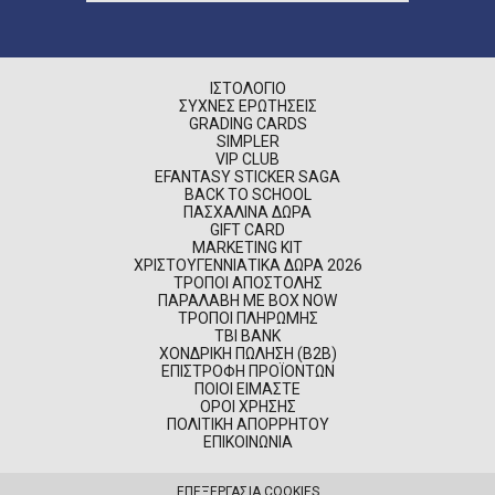
ΙΣΤΟΛΌΓΙΟ
ΣΥΧΝΈΣ ΕΡΩΤΉΣΕΙΣ
GRADING CARDS
SIMPLER
VIP CLUB
EFANTASY STICKER SAGA
BACK TO SCHOOL
ΠΑΣΧΑΛΙΝΆ ΔΏΡΑ
GIFT CARD
MARKETING KIT
ΧΡΙΣΤΟΥΓΕΝΝΙΆΤΙΚΑ ΔΏΡΑ 2026
ΤΡΌΠΟΙ ΑΠΟΣΤΟΛΉΣ
ΠΑΡΑΛΑΒΉ ΜΕ BOX NOW
ΤΡΌΠΟΙ ΠΛΗΡΩΜΉΣ
TBI BANK
ΧΟΝΔΡΙΚΉ ΠΏΛΗΣΗ (B2B)
ΕΠΙΣΤΡΟΦΉ ΠΡΟΪΌΝΤΩΝ
ΠΟΙΟΊ ΕΊΜΑΣΤΕ
ΌΡΟΙ ΧΡΉΣΗΣ
ΠΟΛΙΤΙΚΉ ΑΠΟΡΡΉΤΟΥ
ΕΠΙΚΟΙΝΩΝΊΑ
ΕΠΕΞΕΡΓΑΣΙΑ COOKIES