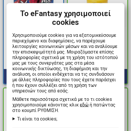
Το eFantasy χρησιμοποιεί
cookies
1,99€
17,99€
Χρησιμοποιούμε cookies για να εξατομικεύσουμε
περιεχόμενο και διαφημίσεις, να παρέχουμε
Marvel - Spider-Man
LEGO® - Head Happy
λειτουργίες κοινωνικών μέσων και να αναλύουμε
Ultimate Μπλοκ
Boy Τουβλάκι
την επισκεψιμότητά μας. Μοιραζόμαστε επίσης
Ζωγραφικής (30 Φύλλα)
Αποθήκευσης (16cm)
πληροφορίες σχετικά με τη χρήση του ιστότοπού
μας με τους συνεργάτες μας στα μέσα
Διαθέσιμα: 10+
Διαθέσιμα: 8
κοινωνικής δικτύωσης, τη διαφήμιση και την
ανάλυση, οι οποίοι ενδέχεται να τις συνδυάσουν
με άλλες πληροφορίες που τους έχετε παράσχει
ή που έχουν συλλέξει από τη χρήση των
υπηρεσιών τους από εσάς.
ΔΙΑΘΕΣΙΜΟ
ΔΙΑΘΕΣΙΜΟ
Mάθετε περισσότερα σχετικά με το τι cookies
χρησιμοποιούμε κάνοντας κλικ
εδώ
ή πατώντας
στο κουμπί ΡΥΘΜΙΣΗ.
Τι είναι τα cookies;