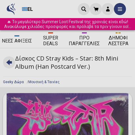
EL
🔥 Το μεγαλύτερο Summer Loot Festival της χρονιάς είναι εδώ!
Ανακάλυψε χιλιάδες προσφορές και πρόλαβέ τα πριν γίνουν sold
out! ☀️
SUPER
ΠΡΟ
ΔΗΜΟΦΙ
ΝΈΕΣ
ΑΦΊΞΕΙΣ
DEALS
ΠΑΡΑΓΓΕΛΊΕΣ
ΛΈΣΤΕΡΑ
Δίσκος CD Stray Kids – Star: 8th Mini
Album (Han Postcard Ver.)
Geeky Δώρα
Μουσική & Ταινίες