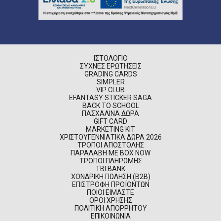
ΙΣΤΟΛΌΓΙΟ
ΣΥΧΝΈΣ ΕΡΩΤΉΣΕΙΣ
GRADING CARDS
SIMPLER
VIP CLUB
EFANTASY STICKER SAGA
BACK TO SCHOOL
ΠΑΣΧΑΛΙΝΆ ΔΏΡΑ
GIFT CARD
MARKETING KIT
ΧΡΙΣΤΟΥΓΕΝΝΙΆΤΙΚΑ ΔΏΡΑ 2026
ΤΡΌΠΟΙ ΑΠΟΣΤΟΛΉΣ
ΠΑΡΑΛΑΒΉ ΜΕ BOX NOW
ΤΡΌΠΟΙ ΠΛΗΡΩΜΉΣ
TBI BANK
ΧΟΝΔΡΙΚΉ ΠΏΛΗΣΗ (B2B)
ΕΠΙΣΤΡΟΦΉ ΠΡΟΪΌΝΤΩΝ
ΠΟΙΟΊ ΕΊΜΑΣΤΕ
ΌΡΟΙ ΧΡΉΣΗΣ
ΠΟΛΙΤΙΚΉ ΑΠΟΡΡΉΤΟΥ
ΕΠΙΚΟΙΝΩΝΊΑ