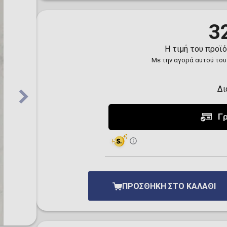
Toilet-Bound Hanako-
Kun
Tokyo Revengers
3
Vinland Saga
Vocaloid
Η τιμή του προϊ
Yu-Gi-Oh!
Με την αγορά αυτού του
Δι
ΠΡΟΣΘΉΚΗ ΣΤΟ ΚΑΛΆΘΙ