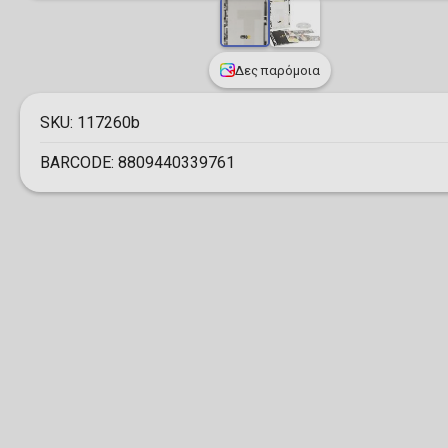
Δες παρόμοια
SKU:
117260b
BARCODE:
8809440339761