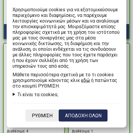
3D Raincoat Series
Yoda FX Lightsaber
Χρησιμοποιούμε cookies για να εξατομικεύσουμε
Μπρελόκ με Βραχιόλι
κλίμακας 1:1 Ρέπλικα
περιεχόμενο και διαφημίσεις, να παρέχουμε
Διαθέσιμα: 10
Διαθέσιμα: 2
λειτουργίες κοινωνικών μέσων και να αναλύουμε
την επισκεψιμότητά μας. Μοιραζόμαστε επίσης
πληροφορίες σχετικά με τη χρήση του ιστότοπού
μας με τους συνεργάτες μας στα μέσα
κοινωνικής δικτύωσης, τη διαφήμιση και την
ανάλυση, οι οποίοι ενδέχεται να τις συνδυάσουν
ΔΙΑΘΕΣΙΜΟ
ΔΙΑΘΕΣΙΜΟ
με άλλες πληροφορίες που τους έχετε παράσχει
ή που έχουν συλλέξει από τη χρήση των
υπηρεσιών τους από εσάς.
Mάθετε περισσότερα σχετικά με το τι cookies
χρησιμοποιούμε κάνοντας κλικ
εδώ
ή πατώντας
στο κουμπί ΡΥΘΜΙΣΗ.
Τι είναι τα cookies;
5,99€
9,99€
ΡΥΘΜΙΣΗ
ΑΠΟΔΟΧΗ ΟΛΩΝ
Yu-Gi-Oh! - Yami Yugi 3D
Κεραμική Κούπα Marvel
Μαγνητάκι Ψυγείου
- Eternals (Celestials)
Διαθέσιμα: 4
Διαθέσιμα: 1