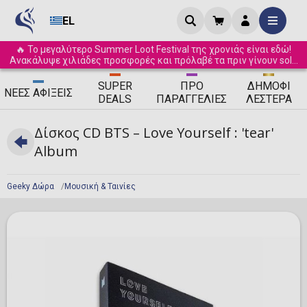
EL
🔥 Το μεγαλύτερο Summer Loot Festival της χρονιάς είναι εδώ!
Ανακάλυψε χιλιάδες προσφορές και πρόλαβέ τα πριν γίνουν sold
out! ☀️
SUPER
ΠΡΟ
ΔΗΜΟΦΙ
ΝΈΕΣ
ΑΦΊΞΕΙΣ
DEALS
ΠΑΡΑΓΓΕΛΊΕΣ
ΛΈΣΤΕΡΑ
Δίσκος CD BTS – Love Yourself : 'tear'
Album
Geeky Δώρα
Μουσική & Ταινίες