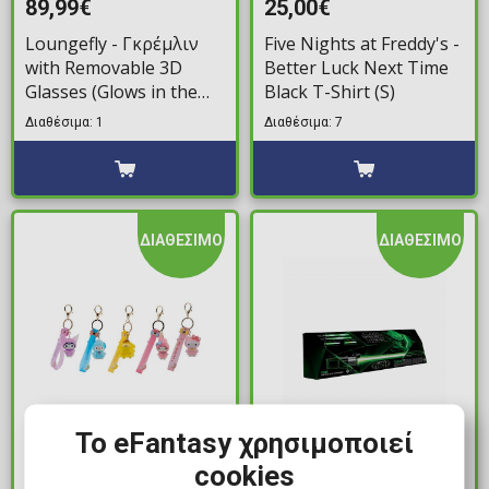
89,99€
25,00€
Loungefly - Γκρέμλιν
Five Nights at Freddy's -
with Removable 3D
Better Luck Next Time
Glasses (Glows in the
Black T-Shirt (S)
Dark) Τσάντα Σακίδιο
Διαθέσιμα: 1
Διαθέσιμα: 7
Πλάτης
ΔΙΑΘΕΣΙΜΟ
ΔΙΑΘΕΣΙΜΟ
Το eFantasy χρησιμοποιεί
7,99€
339,99€
cookies
Hello Kitty & Friends -
Star Wars: Black Series -