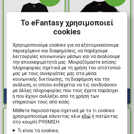
Το eFantasy χρησιμοποιεί
cookies
Χρησιμοποιούμε cookies για να εξατομικεύσουμε
περιεχόμενο και διαφημίσεις, να παρέχουμε
20,00€
29,99€
λειτουργίες κοινωνικών μέσων και να αναλύουμε
Skull and Bones -
World of Warcraft -
την επισκεψιμότητά μας. Μοιραζόμαστε επίσης
πληροφορίες σχετικά με τη χρήση του ιστότοπού
Crossbones Black T-
Alliance Classic Black T-
μας με τους συνεργάτες μας στα μέσα
Shirt
Shirt (M)
κοινωνικής δικτύωσης, τη διαφήμιση και την
Διαθέσιμα: 3
Διαθέσιμα: 2
ανάλυση, οι οποίοι ενδέχεται να τις συνδυάσουν
με άλλες πληροφορίες που τους έχετε παράσχει
ή που έχουν συλλέξει από τη χρήση των
υπηρεσιών τους από εσάς.
Mάθετε περισσότερα σχετικά με το τι cookies
χρησιμοποιούμε κάνοντας κλικ
εδώ
ή πατώντας
ΔΙΑΘΕΣΙΜΟ
ΔΙΑΘΕΣΙΜΟ
στο κουμπί ΡΥΘΜΙΣΗ.
Τι είναι τα cookies;