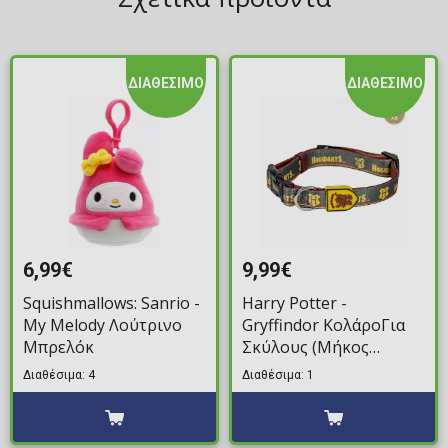
ΔΙΑΘΕΣΙΜΟ
ΔΙΑΘΕΣΙΜΟ
6,99€
9,99€
Squishmallows: Sanrio -
Harry Potter -
My Melody Λούτρινο
Gryffindor ΚολάροΓια
Μπρελόκ
Σκύλους (Μήκος
Λαιμού: 18-30cm)
Διαθέσιμα: 4
Διαθέσιμα: 1