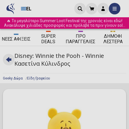
EL
🔥 Το μεγαλύτερο Summer Loot Festival της χρονιάς είναι εδώ!
Ανακάλυψε χιλιάδες προσφορές και πρόλαβέ τα πριν γίνουν sold
out! ☀️
SUPER
ΠΡΟ
ΔΗΜΟΦΙ
ΝΈΕΣ
ΑΦΊΞΕΙΣ
DEALS
ΠΑΡΑΓΓΕΛΊΕΣ
ΛΈΣΤΕΡΑ
Disney: Winnie the Pooh - Winnie
Κασετίνα Κύλινδρος
Geeky Δώρα
Είδη Γραφείου