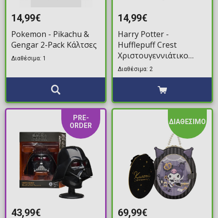
14,99€
14,99€
Pokemon - Pikachu &
Harry Potter -
Gengar 2-Pack Κάλτσες
Hufflepuff Crest
Χριστουγεννιάτικο
Διαθέσιμα: 1
Στολίδι (8cm)
Διαθέσιμα: 2
PRE-
ΔΙΑΘΕΣΙΜΟ
ORDER
43,99€
69,99€