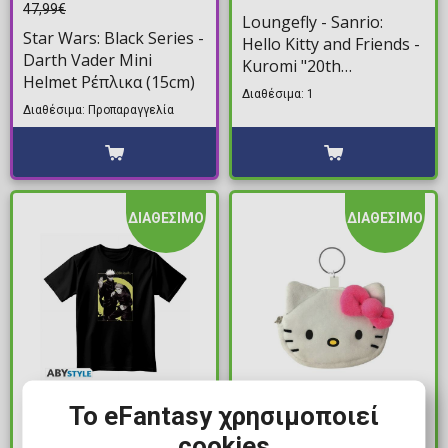
47,99€
Loungefly - Sanrio:
Star Wars: Black Series -
Hello Kitty and Friends -
Darth Vader Mini
Kuromi "20th
Helmet Ρέπλικα (15cm)
Anniversary" Mini
Διαθέσιμα: 1
Τσάντα Σακίδιο Πλάτης
Διαθέσιμα: Προπαραγγελία
ΔΙΑΘΕΣΙΜΟ
ΔΙΑΘΕΣΙΜΟ
25,00€
5,99€
Το eFantasy χρησιμοποιεί
Jujutsu Kaisen - Itadori
Sanrio: Hello Kitty &
cookies