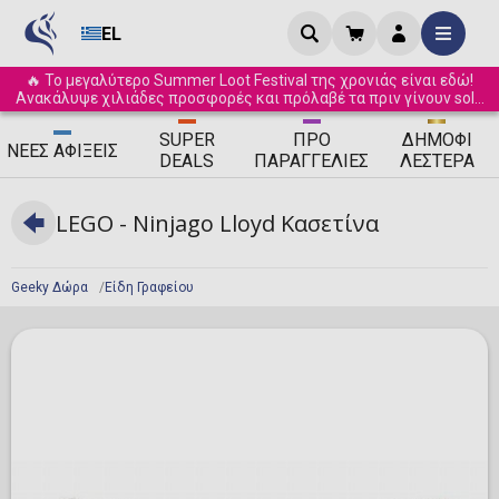
EL
🔥 Το μεγαλύτερο Summer Loot Festival της χρονιάς είναι εδώ!
Ανακάλυψε χιλιάδες προσφορές και πρόλαβέ τα πριν γίνουν sold
out! ☀️
SUPER
ΠΡΟ
ΔΗΜΟΦΙ
ΝΈΕΣ
ΑΦΊΞΕΙΣ
DEALS
ΠΑΡΑΓΓΕΛΊΕΣ
ΛΈΣΤΕΡΑ
LEGO - Ninjago Lloyd Κασετίνα
Geeky Δώρα
Είδη Γραφείου