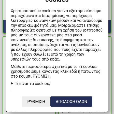
& Gojo Black T-Shirt (L)
Friends - Hello Kitty
Fluffy Πορτοφόλι
Χρησιμοποιούμε cookies για να εξατομικεύσουμε
Διαθέσιμα: 10+
περιεχόμενο και διαφημίσεις, να παρέχουμε
Διαθέσιμα: 3
λειτουργίες κοινωνικών μέσων και να αναλύουμε
την επισκεψιμότητά μας. Μοιραζόμαστε επίσης
πληροφορίες σχετικά με τη χρήση του ιστότοπού
μας με τους συνεργάτες μας στα μέσα
κοινωνικής δικτύωσης, τη διαφήμιση και την
ΔΙΑΘΕΣΙΜΟ
ΔΙΑΘΕΣΙΜΟ
ανάλυση, οι οποίοι ενδέχεται να τις συνδυάσουν
με άλλες πληροφορίες που τους έχετε παράσχει
ή που έχουν συλλέξει από τη χρήση των
υπηρεσιών τους από εσάς.
Mάθετε περισσότερα σχετικά με το τι cookies
χρησιμοποιούμε κάνοντας κλικ
εδώ
ή πατώντας
στο κουμπί ΡΥΘΜΙΣΗ.
Τι είναι τα cookies;
22,99€
7,99€
Sanrio: Hello Kitty and
Naruto - Series 6 Foam
ΡΥΘΜΙΣΗ
ΑΠΟΔΟΧΗ ΟΛΩΝ
Friends - Kuromi with
Bag Clip Μπρελόκ
Baku Σετ
(Τυχαίο Περιεχόμενο)