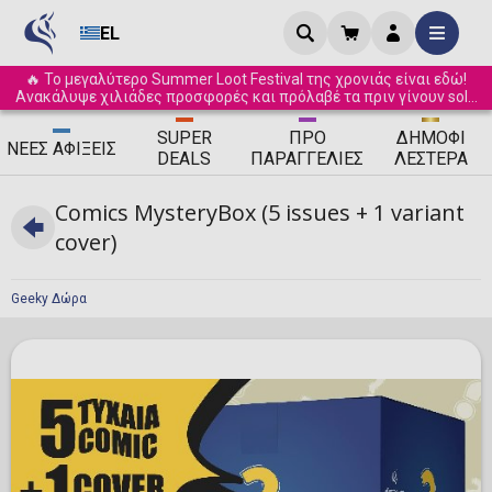
EL
🔥 Το μεγαλύτερο Summer Loot Festival της χρονιάς είναι εδώ!
Ανακάλυψε χιλιάδες προσφορές και πρόλαβέ τα πριν γίνουν sold
out! ☀️
SUPER
ΠΡΟ
ΔΗΜΟΦΙ
ΝΈΕΣ
ΑΦΊΞΕΙΣ
DEALS
ΠΑΡΑΓΓΕΛΊΕΣ
ΛΈΣΤΕΡΑ
Comics MysteryBox (5 issues + 1 variant
cover)
Geeky Δώρα