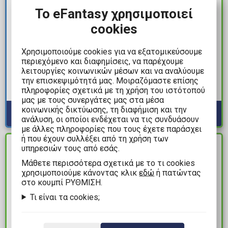
Το eFantasy χρησιμοποιεί
cookies
9,99€
8,99€
Χρησιμοποιούμε cookies για να εξατομικεύσουμε
Attack on Titan - Levi
One Piece - Straw Hat
περιεχόμενο και διαφημίσεις, να παρέχουμε
Ποτήρι (400ml)
Pirates Μολυβοθήκη
λειτουργίες κοινωνικών μέσων και να αναλύουμε
(Περιέχει 2 Αφίσες)
την επισκεψιμότητά μας. Μοιραζόμαστε επίσης
Διαθέσιμα: 3
πληροφορίες σχετικά με τη χρήση του ιστότοπού
Διαθέσιμα: 3
μας με τους συνεργάτες μας στα μέσα
κοινωνικής δικτύωσης, τη διαφήμιση και την
ανάλυση, οι οποίοι ενδέχεται να τις συνδυάσουν
με άλλες πληροφορίες που τους έχετε παράσχει
ή που έχουν συλλέξει από τη χρήση των
ΔΙΑΘΕΣΙΜΟ
ΔΙΑΘΕΣΙΜΟ
υπηρεσιών τους από εσάς.
Mάθετε περισσότερα σχετικά με το τι cookies
χρησιμοποιούμε κάνοντας κλικ
εδώ
ή πατώντας
στο κουμπί ΡΥΘΜΙΣΗ.
Τι είναι τα cookies;