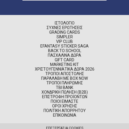
ΙΣΤΟΛΌΓΙΟ
ΣΥΧΝΈΣ ΕΡΩΤΉΣΕΙΣ
GRADING CARDS
SIMPLER
VIP CLUB
EFANTASY STICKER SAGA
BACK TO SCHOOL
ΠΑΣΧΑΛΙΝΆ ΔΏΡΑ
GIFT CARD
MARKETING KIT
ΧΡΙΣΤΟΥΓΕΝΝΙΆΤΙΚΑ ΔΏΡΑ 2026
ΤΡΌΠΟΙ ΑΠΟΣΤΟΛΉΣ
ΠΑΡΑΛΑΒΉ ΜΕ BOX NOW
ΤΡΌΠΟΙ ΠΛΗΡΩΜΉΣ
TBI BANK
ΧΟΝΔΡΙΚΉ ΠΏΛΗΣΗ (B2B)
ΕΠΙΣΤΡΟΦΉ ΠΡΟΪΌΝΤΩΝ
ΠΟΙΟΊ ΕΊΜΑΣΤΕ
ΌΡΟΙ ΧΡΉΣΗΣ
ΠΟΛΙΤΙΚΉ ΑΠΟΡΡΉΤΟΥ
ΕΠΙΚΟΙΝΩΝΊΑ
ΕΠΕΞΕΡΓΑΣΙΑ COOKIES