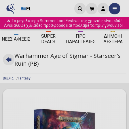
EL
🔥 Το μεγαλύτερο Summer Loot Festival της χρονιάς είναι εδώ!
Ανακάλυψε χιλιάδες προσφορές και πρόλαβέ τα πριν γίνουν sold
out! ☀️
SUPER
ΠΡΟ
ΔΗΜΟΦΙ
ΝΈΕΣ
ΑΦΊΞΕΙΣ
DEALS
ΠΑΡΑΓΓΕΛΊΕΣ
ΛΈΣΤΕΡΑ
Warhammer Age of Sigmar - Starseer's
Ruin (PB)
Βιβλία
Fantasy