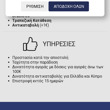
Visa
ή
MasterCard
(Μέχρι 6 άτοκες δόσεις)
ΡΥΘΜΙΣΗ
ΑΠΟΔΟΧΗ ΟΛΩΝ
TBI Bank
(Μέχρι 60 δόσεις)
PayPal
Braintree
Τραπεζική Κατάθεση
Αντικαταβολή
(+1€)
ΥΠΗΡΕΣΙΕΣ
Προστασία κατά την αποστολή
Ταχύτητα στην παράδοση
Δυνατότητα αγοράς με δόσεις για αγορές άνω των
100€
Δυνατότητα αντικαταβολής για Ελλάδα και Κύπρο
Επιστροφή εντός 15 ημερών