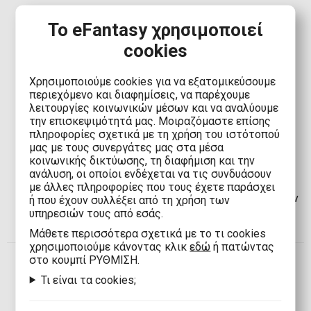
Το eFantasy χρησιμοποιεί
cookies
ΠΑΡΑΔΟΣΗ
Χρησιμοποιούμε cookies για να εξατομικεύσουμε
Αποστολή στην Ελλάδα με Boxnow:
Μόνο 1,90€
περιεχόμενο και διαφημίσεις, να παρέχουμε
(Δωρεάν άνω των
80,00€
)
λειτουργίες κοινωνικών μέσων και να αναλύουμε
Αποστολή στην Ελλάδα:
2,90€
(Δωρεάν άνω των
την επισκεψιμότητά μας. Μοιραζόμαστε επίσης
80,00€
)
πληροφορίες σχετικά με τη χρήση του ιστότοπού
Αποστολή στην Κύπρο με Boxnow:
8,00€
(Δωρεάν
μας με τους συνεργάτες μας στα μέσα
άνω των
100,00€
)
κοινωνικής δικτύωσης, τη διαφήμιση και την
Αποστολή στην Κύπρο:
8,00€
(Δωρεάν άνω των
ανάλυση, οι οποίοι ενδέχεται να τις συνδυάσουν
100,00€
)
με άλλες πληροφορίες που τους έχετε παράσχει
Αποστολή στην Ευρωπαϊκή Ένωση*:
12,00€
(Δωρεάν
ή που έχουν συλλέξει από τη χρήση των
άνω των
120,00€
)
υπηρεσιών τους από εσάς.
Αποστολή στον υπόλοιπο κόσμο:
35,00€
Mάθετε περισσότερα σχετικά με το τι cookies
χρησιμοποιούμε κάνοντας κλικ
εδώ
ή πατώντας
στο κουμπί ΡΥΘΜΙΣΗ.
ΤΡΟΠΟΙ
Τι είναι τα cookies;
ΠΛΗΡΩΜΗΣ