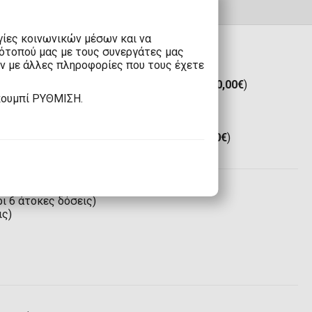
γίες κοινωνικών μέσων και να
τότοπού μας με τους συνεργάτες μας
υν με άλλες πληροφορίες που τους έχετε
ε Boxnow:
Μόνο 1,90€
(Δωρεάν άνω των
80,00€
)
2,90€
(Δωρεάν άνω των
80,00€
)
κουμπί ΡΥΘΜΙΣΗ.
ε Boxnow:
8,00€
(Δωρεάν άνω των
100,00€
)
,00€
(Δωρεάν άνω των
100,00€
)
κή Ένωση*:
12,00€
(Δωρεάν άνω των
120,00€
)
ο κόσμο:
35,00€
ι 6 άτοκες δόσεις)
ις)