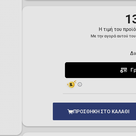
Toilet-Bound Hanako-
Kun
Tokyo Revengers
1
Vinland Saga
Vocaloid
Η τιμή του προϊ
Yu-Gi-Oh!
Με την αγορά αυτού του
Δι
ΠΡΟΣΘΉΚΗ ΣΤΟ ΚΑΛΆΘΙ