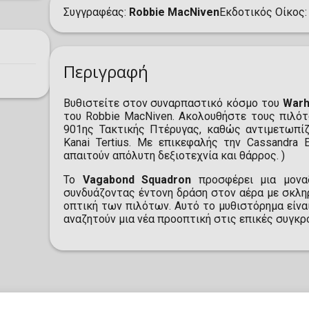
Συγγραφέας
Robbie MacNiven
Εκδοτικός Οίκος
Περιγραφή
Βυθιστείτε στον συναρπαστικό κόσμο του
Warh
του Robbie MacNiven. Ακολουθήστε τους πιλότο
901ης Τακτικής Πτέρυγας, καθώς αντιμετωπί
Kanai Tertius. Με επικεφαλής την Cassandra
απαιτούν απόλυτη δεξιοτεχνία και θάρρος. )
Το
Vagabond Squadron
προσφέρει μια μοναδ
συνδυάζοντας έντονη δράση στον αέρα με σκλη
οπτική των πιλότων. Αυτό το μυθιστόρημα είναι
αναζητούν μια νέα προοπτική στις επικές συγκρ