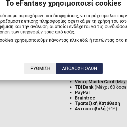
Το eFantasy χρησιμοποιεί cookies
κεύσουμε περιεχόμενο και διαφημίσεις, να παρέχουμε λειτουρ
ιραζόμαστε επίσης πληροφορίες σχετικά με τη χρήση του ισ
ήμιση και την ανάλυση, οι οποίοι ενδέχεται να τις συνδυάσο
χρήση των υπηρεσιών τους από εσάς.
Αποστολή στην Ελλάδα μ
Αποστολή στην Ελλάδα:
cookies χρησιμοποιούμε κάνοντας κλικ
εδώ
ή πατώντας στο 
Αποστολή στην Κύπρο μ
Αποστολή στην Κύπρο:
8
Αποστολή στην Ευρωπαϊ
Αποστολή στον υπόλοιπ
ΡΥΘΜΙΣΗ
ΑΠΟΔΟΧΗ ΟΛΩΝ
Visa
ή
MasterCard
(Μέχρ
TBI Bank
(Μέχρι 60 δόσε
PayPal
Braintree
Τραπεζική Κατάθεση
Αντικαταβολή
(+1€)