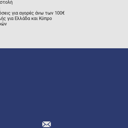
οστολή
η
όσεις για αγορές άνω των 100€
ής για Ελλάδα και Κύπρο
ρών