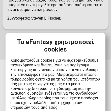
πραγματικά οι μάχες τους, και το τίμημα της νίκης
μπορεί να είναι μεγαλύτερο από όσο ακόμη και αυτοί
είναι έτοιμοι να πληρώσουν.
Συγγραφέας: Steven B Fischer.
Το eFantasy χρησιμοποιεί
cookies
Χρησιμοποιούμε cookies για να εξατομικεύσουμε
περιεχόμενο και διαφημίσεις, να παρέχουμε
λειτουργίες κοινωνικών μέσων και να αναλύουμε
την επισκεψιμότητά μας. Μοιραζόμαστε επίσης
πληροφορίες σχετικά με τη χρήση του ιστότοπού
ΠΑΡΑΔΟΣΗ
μας με τους συνεργάτες μας στα μέσα
κοινωνικής δικτύωσης, τη διαφήμιση και την
ανάλυση, οι οποίοι ενδέχεται να τις συνδυάσουν
Αποστολή στην Ελλάδα με Boxnow:
Μόνο 1,90€
με άλλες πληροφορίες που τους έχετε παράσχει
(Δωρεάν άνω των
80,00€
)
ή που έχουν συλλέξει από τη χρήση των
Αποστολή στην Ελλάδα:
2,90€
(Δωρεάν άνω των
υπηρεσιών τους από εσάς.
80,00€
)