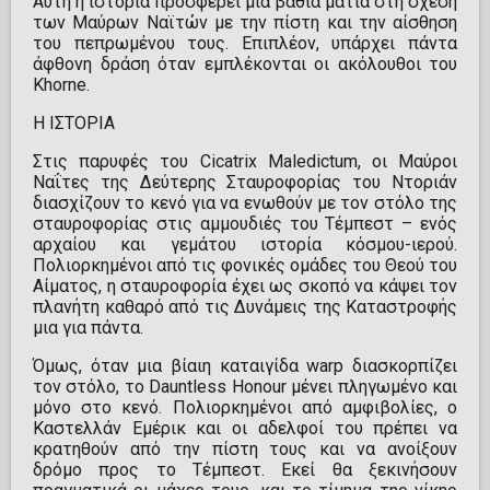
Αυτή η ιστορία προσφέρει μια βαθιά ματιά στη σχέση
των Μαύρων Ναϊτών με την πίστη και την αίσθηση
του πεπρωμένου τους. Επιπλέον, υπάρχει πάντα
άφθονη δράση όταν εμπλέκονται οι ακόλουθοι του
Khorne.
Η ΙΣΤΟΡΙΑ
Στις παρυφές του Cicatrix Maledictum, οι Μαύροι
Ναΐτες της Δεύτερης Σταυροφορίας του Ντοριάν
διασχίζουν το κενό για να ενωθούν με τον στόλο της
σταυροφορίας στις αμμουδιές του Τέμπεστ – ενός
αρχαίου και γεμάτου ιστορία κόσμου-ιερού.
Πολιορκημένοι από τις φονικές ομάδες του Θεού του
Αίματος, η σταυροφορία έχει ως σκοπό να κάψει τον
πλανήτη καθαρό από τις Δυνάμεις της Καταστροφής
μια για πάντα.
Όμως, όταν μια βίαιη καταιγίδα warp διασκορπίζει
τον στόλο, το Dauntless Honour μένει πληγωμένο και
μόνο στο κενό. Πολιορκημένοι από αμφιβολίες, ο
Καστελλάν Εμέρικ και οι αδελφοί του πρέπει να
κρατηθούν από την πίστη τους και να ανοίξουν
δρόμο προς το Τέμπεστ. Εκεί θα ξεκινήσουν