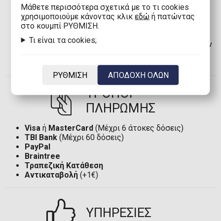
Αποστολή στην Κύπρο με Boxnow:
8,00€
(Δωρεάν
Mάθετε περισσότερα σχετικά με το τι cookies
άνω των
100,00€
)
χρησιμοποιούμε κάνοντας κλικ
εδώ
ή πατώντας
Αποστολή στην Κύπρο:
8,00€
(Δωρεάν άνω των
στο κουμπί ΡΥΘΜΙΣΗ.
100,00€
)
Τι είναι τα cookies;
Αποστολή στην Ευρωπαϊκή Ένωση*:
12,00€
(Δωρεάν
άνω των
120,00€
)
Αποστολή στον υπόλοιπο κόσμο:
35,00€
ΡΥΘΜΙΣΗ
ΑΠΟΔΟΧΗ ΟΛΩΝ
ΤΡΟΠΟΙ
ΠΛΗΡΩΜΗΣ
Visa
ή
MasterCard
(Μέχρι 6 άτοκες δόσεις)
TBI Bank
(Μέχρι 60 δόσεις)
PayPal
Braintree
Τραπεζική Κατάθεση
Αντικαταβολή
(+1€)
ΥΠΗΡΕΣΙΕΣ