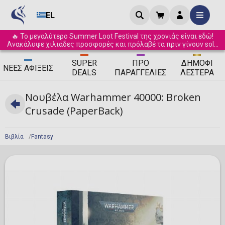
EL
🔥 Το μεγαλύτερο Summer Loot Festival της χρονιάς είναι εδώ!
Ανακάλυψε χιλιάδες προσφορές και πρόλαβέ τα πριν γίνουν sold
out! ☀️
SUPER
ΠΡΟ
ΔΗΜΟΦΙ
ΝΈΕΣ
ΑΦΊΞΕΙΣ
DEALS
ΠΑΡΑΓΓΕΛΊΕΣ
ΛΈΣΤΕΡΑ
Νουβέλα Warhammer 40000: Broken
Crusade (PaperBack)
Βιβλία
Fantasy