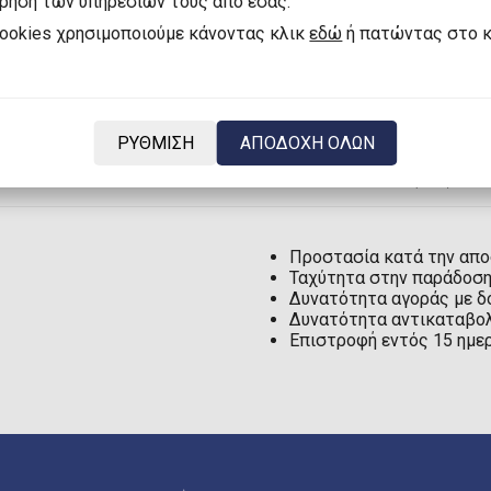
χρήση των υπηρεσιών τους από εσάς.
cookies χρησιμοποιούμε κάνοντας κλικ
εδώ
ή πατώντας στο 
Visa
ή
MasterCard
(Μέχρ
TBI Bank
(Μέχρι 60 δόσε
PayPal
Braintree
ΡΥΘΜΙΣΗ
ΑΠΟΔΟΧΗ ΟΛΩΝ
Τραπεζική Κατάθεση
Αντικαταβολή
(+1€)
Προστασία κατά την απ
Ταχύτητα στην παράδοσ
Δυνατότητα αγοράς με δ
Δυνατότητα αντικαταβολ
Επιστροφή εντός 15 ημε