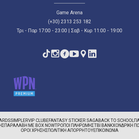
Game Arena
(+30) 2313 253 182
Τρι - Παρ 17:00 - 23:00 | Σαβ - Κυρ 11:00 - 19:00
CARDS
SIMPLER
VIP CLUB
EFANTASY STICKER SAGA
BACK TO SCHOOL
Π
ΉΣ
ΠΑΡΑΛΑΒΉ ΜΕ BOX NOW
ΤΡΌΠΟΙ ΠΛΗΡΩΜΉΣ
TBI BANK
ΧΟΝΔΡΙΚΉ ΠΏ
ΌΡΟΙ ΧΡΉΣΗΣ
ΠΟΛΙΤΙΚΉ ΑΠΟΡΡΉΤΟΥ
ΕΠΙΚΟΙΝΩΝΊΑ