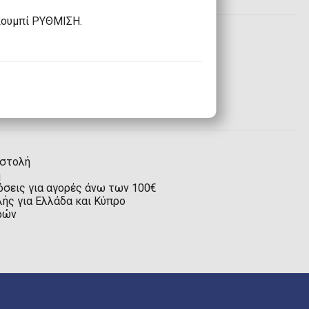
κουμπί ΡΥΘΜΙΣΗ.
ι 6 άτοκες δόσεις)
ις)
οστολή
η
όσεις για αγορές άνω των 100€
ής για Ελλάδα και Κύπρο
ρών