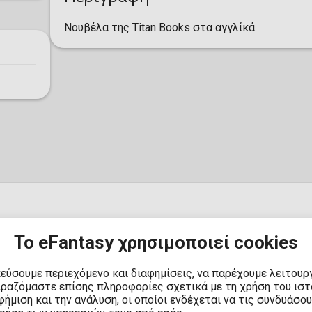
Νουβέλα της Titan Books στα αγγλίκά.
Το eFantasy χρησιμοποιεί cookies
Αποστολή στην Ελλάδα μ
Αποστολή στην Ελλάδα:
Αποστολή στην Κύπρο μ
κεύσουμε περιεχόμενο και διαφημίσεις, να παρέχουμε λειτουρ
Αποστολή στην Κύπρο:
8
ιραζόμαστε επίσης πληροφορίες σχετικά με τη χρήση του ισ
Αποστολή στην Ευρωπαϊ
ήμιση και την ανάλυση, οι οποίοι ενδέχεται να τις συνδυάσο
Αποστολή στον υπόλοιπ