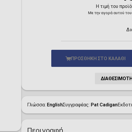
Toilet-Bound Hanako-
Η τιμή του προϊ
Kun
Με την αγορά αυτού του
Tokyo Revengers
Vinland Saga
Vocaloid
Δι
Yu-Gi-Oh!
ΠΡΟΣΘΉΚΗ ΣΤΟ ΚΑΛΆΘΙ
ΔΙΑΘΕΣΙΜΌΤ
Γλώσσα
English
Συγγραφέας
Pat Cadigan
Εκδοτ
Περιγραφή