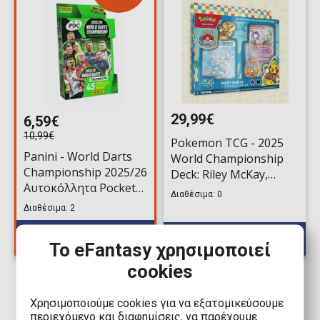
29,99€
6,59€
10,99€
Pokemon TCG - 2025
Panini - World Darts
World Championship
Championship 2025/26
Deck: Riley McKay,
Αυτοκόλλητα Pocket
Flutter Devo Gardevoir
Διαθέσιμα: 0
Tin (9 Φακελάκια)
Διαθέσιμα: 2
Το eFantasy χρησιμοποιεί
cookies
Χρησιμοποιούμε cookies για να εξατομικεύσουμε
περιεχόμενο και διαφημίσεις, να παρέχουμε