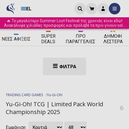
EL
🔥 Το μεγαλύτερο Summer Loot Festival της χρονιάς είναι εδώ!
Ανακάλυψε χιλιάδες προσφορές και πρόλαβέ τα πριν γίνουν sold
out! ☀️
SUPER
ΠΡΟ
ΔΗΜΟΦΙ
ΝΈΕΣ
ΑΦΊΞΕΙΣ
DEALS
ΠΑΡΑΓΓΕΛΊΕΣ
ΛΈΣΤΕΡΑ
ΦΊΛΤΡΑ
TRADING CARD GAMES
Yu-Gi-Oh!
Yu-Gi-Oh! TCG | Limited Pack World
6
Championship 2025
Εμφάνιση