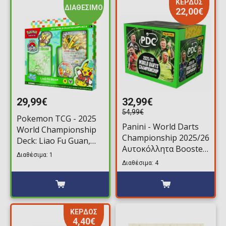
ΚΕΡΔΟΣ
ΔΙΑΘΕΣΙΜΟ
22,00€
29,99€
32,99€
54,99€
Pokemon TCG - 2025
Panini - World Darts
World Championship
Championship 2025/26
Deck: Liao Fu Guan,
Αυτοκόλλητα Booster
Joltdengo
Διαθέσιμα: 1
Box (36 Φακελάκια)
Διαθέσιμα: 4
ΚΕΡΔΟΣ
4,40€