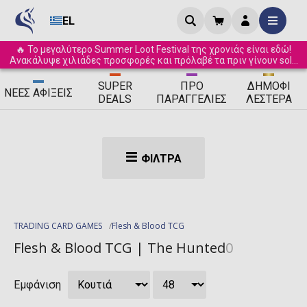
EL
🔥 Το μεγαλύτερο Summer Loot Festival της χρονιάς είναι εδώ!
Ανακάλυψε χιλιάδες προσφορές και πρόλαβέ τα πριν γίνουν sold
out! ☀️
SUPER
ΠΡΟ
ΔΗΜΟΦΙ
ΝΈΕΣ
ΑΦΊΞΕΙΣ
DEALS
ΠΑΡΑΓΓΕΛΊΕΣ
ΛΈΣΤΕΡΑ
ΦΊΛΤΡΑ
TRADING CARD GAMES
Flesh & Blood TCG
Flesh & Blood TCG | The Hunted
0
Εμφάνιση