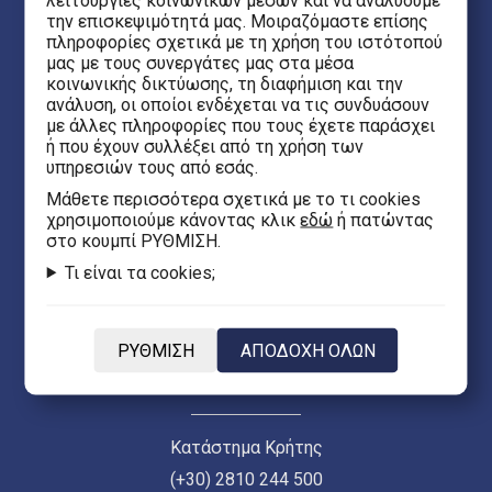
λειτουργίες κοινωνικών μέσων και να αναλύουμε
την επισκεψιμότητά μας. Μοιραζόμαστε επίσης
Θεσσαλονίκη 54623
πληροφορίες σχετικά με τη χρήση του ιστότοπού
μας με τους συνεργάτες μας στα μέσα
κοινωνικής δικτύωσης, τη διαφήμιση και την
Έβανς 5
ανάλυση, οι οποίοι ενδέχεται να τις συνδυάσουν
Ηράκλειο Κρήτης 71201
με άλλες πληροφορίες που τους έχετε παράσχει
ή που έχουν συλλέξει από τη χρήση των
υπηρεσιών τους από εσάς.
eFantasy.gr Game Arena
Mάθετε περισσότερα σχετικά με το τι cookies
Ιασωνίδου 8, Κέντρο
χρησιμοποιούμε κάνοντας κλικ
εδώ
ή πατώντας
στο κουμπί ΡΥΘΜΙΣΗ.
Θεσσαλονίκη 54635
Τι είναι τα cookies;
Κεντρικό Κατάστημα Θεσσαλονίκης (Ερμού 55)
(+30) 2313 021 171
ΡΥΘΜΙΣΗ
ΑΠΟΔΟΧΗ ΟΛΩΝ
Δευ - Παρ 10:00 - 21:00 | Σαβ 10:00 - 18:00
Κατάστημα Κρήτης
(+30) 2810 244 500