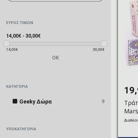
ΕΎΡΟΣ ΤΙΜΏΝ
14,00€
-
30,00€
14,00€
30,00€
OK
ΚΑΤΗΓΟΡΊΑ
19
Geeky Δώρα
9
Τράπ
Marse
Διαθέσι
ΥΠΟΚΑΤΗΓΟΡΊΑ