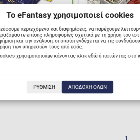
Το eFantasy χρησιμοποιεί cookies
κεύσουμε περιεχόμενο και διαφημίσεις, να παρέχουμε λειτουρ
ιραζόμαστε επίσης πληροφορίες σχετικά με τη χρήση του ισ
14,99€
,00€
ήμιση και την ανάλυση, οι οποίοι ενδέχεται να τις συνδυάσο
χρήση των υπηρεσιών τους από εσάς.
Τράπουλα Tarot - 
ουλα Tarot - Frida
cookies χρησιμοποιούμε κάνοντας κλικ
εδώ
ή πατώντας στο 
Cats by Ana Juan T
o Tarot
Διαθέσιμα: 0
μα: 9
ΡΥΘΜΙΣΗ
ΑΠΟΔΟΧΗ ΟΛΩΝ
1