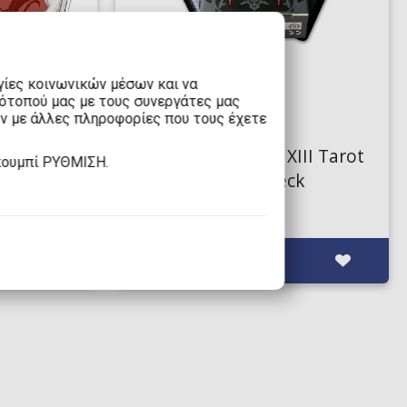
γίες κοινωνικών μέσων και να
τότοπού μας με τους συνεργάτες μας
15,00€
υν με άλλες πληροφορίες που τους έχετε
Tarot
Τράπουλα Tarot - XIII Tarot
κουμπί ΡΥΘΜΙΣΗ.
arot Deck
by Nekro Tarot Deck
Διαθέσιμα: 0