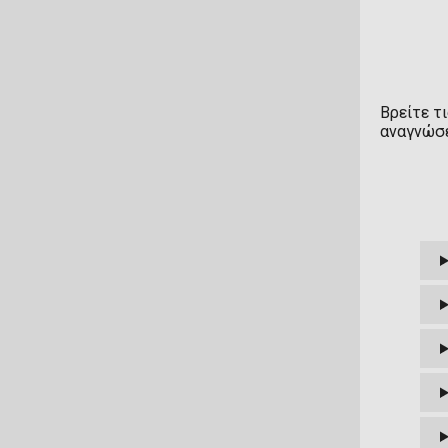
Amakuni
AMC
Ami Ami
Βρείτε τ
Amiibo
αναγνώσε
Andrews Mcmeel
AniGame
AniGift
Animegami Studios
AniMester
Aniplex
Annulus