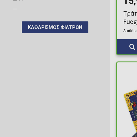
15
AAA Merchandise
Τράπ
Fueg
Abacus Brands
ΚΑΘΑΡΙΣΜΌΣ ΦΊΛΤΡΩΝ
Διαθέσι
Abrams & Chronicle
Abysse
Abystyle
ACRO
Action Toys
Activision
Actoys
ADC Blackfire Entertainment GmbH
ADC Blackfire Entertainment s.r.o.