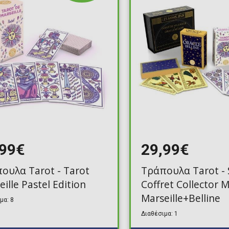
Toilet-Bound Hanako-
Kun
Tokyo Revengers
Vinland Saga
Vocaloid
Yu-Gi-Oh!
,99€
29,99€
ουλα Tarot - Tarot
Τράπουλα Tarot - 
ille Pastel Edition
Coffret Collector M
Marseille+Belline
μα: 8
Διαθέσιμα: 1