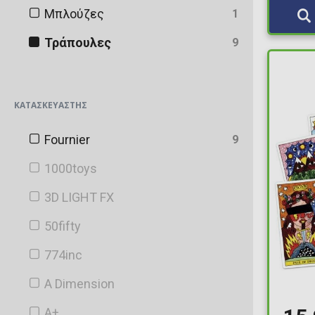
Μπλούζες
1
Τράπουλες
9
ΚΑΤΑΣΚΕΥΑΣΤΉΣ
Fournier
9
1000toys
3D LIGHT FX
50fifty
774inc
A Dimension
A+