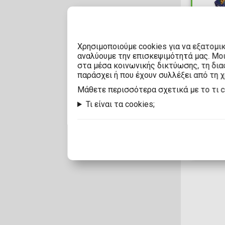
Adult Swim
AFORCE
Χρησιμοποιούμε cookies για να εξατομι
αναλύουμε την επισκεψιμότητά μας. Μο
AFORCE x DRAGON HOSE
15
στα μέσα κοινωνικής δικτύωσης, τη διαφ
παράσχει ή που έχουν συλλέξει από τη 
Air-Val
Τράπ
Mάθετε περισσότερα σχετικά με το τι 
Kahl
Aisno Games
Τι είναι τα cookies;
Διαθέσι
Algernon Product
AliceGlint
Alphamax
ALTER
Alumina