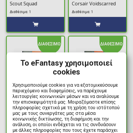
Scout Squad
Corsair Voidscarred
Διαθέσιμα: 1
Διαθέσιμα: 1
ΔΙΑΘΕΣΙΜΟ
ΔΙΑΘΕΣΙΜΟ
Το eFantasy χρησιμοποιεί
cookies
Χρησιμοποιούμε cookies για να εξατομικεύσουμε
περιεχόμενο και διαφημίσεις, να παρέχουμε
λειτουργίες κοινωνικών μέσων και να αναλύουμε
34,99€
34,99€
την επισκεψιμότητά μας. Μοιραζόμαστε επίσης
πληροφορίες σχετικά με τη χρήση του ιστότοπού
Warhammer 40000: Kill
Warhammer 40000: Kill
μας με τους συνεργάτες μας στα μέσα
Team - Codex: Moroch
Team - Codex:
κοινωνικής δικτύωσης, τη διαφήμιση και την
Nachmund
ανάλυση, οι οποίοι ενδέχεται να τις συνδυάσουν
Διαθέσιμα: 4
με άλλες πληροφορίες που τους έχετε παράσχει
Διαθέσιμα: 2