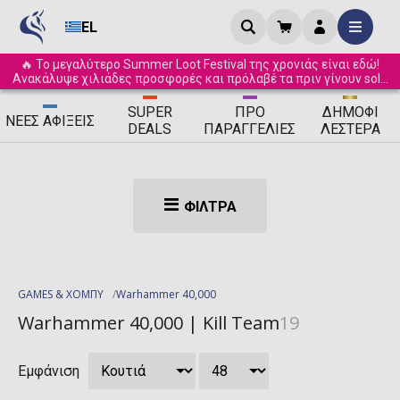
EL
🔥 Το μεγαλύτερο Summer Loot Festival της χρονιάς είναι εδώ!
Ανακάλυψε χιλιάδες προσφορές και πρόλαβέ τα πριν γίνουν sold
out! ☀️
SUPER
ΠΡΟ
ΔΗΜΟΦΙ
ΝΈΕΣ
ΑΦΊΞΕΙΣ
DEALS
ΠΑΡΑΓΓΕΛΊΕΣ
ΛΈΣΤΕΡΑ
ΦΊΛΤΡΑ
GAMES & ΧΟΜΠΥ
Warhammer 40,000
Warhammer 40,000 | Kill Team
19
Εμφάνιση