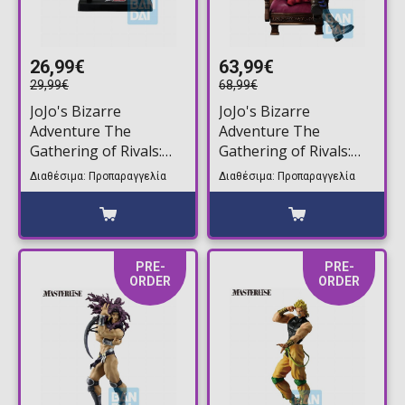
26,99€
63,99€
29,99€
68,99€
JoJo's Bizarre
JoJo's Bizarre
Adventure The
Adventure The
Gathering of Rivals:
Gathering of Rivals:
Masterlise - The Bow
Masterlise - Dio
Διαθέσιμα: Προπαραγγελία
Διαθέσιμα: Προπαραγγελία
and Arrow Φιγούρα
Brando Φιγούρα
Αγαλματίδιο (21cm)
Αγαλματίδιο (18cm)
PRE-
PRE-
ORDER
ORDER