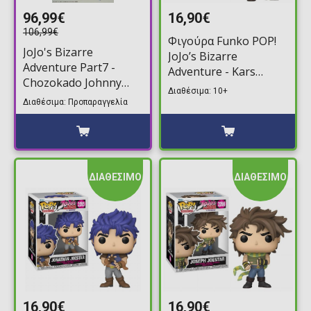
96,99€
16,90€
106,99€
Φιγούρα Funko POP!
JoJo's Bizarre
JoJo’s Bizarre
Adventure Part7 -
Adventure - Kars
Chozokado Johnny
#2267
Διαθέσιμα: 10+
Joestar Φιγούρα
Διαθέσιμα: Προπαραγγελία
Δράσης (15cm)
ΔΙΑΘΕΣΙΜΟ
ΔΙΑΘΕΣΙΜΟ
16,90€
16,90€