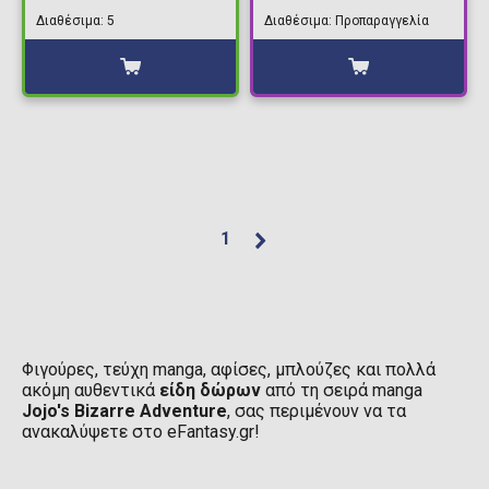
HC
Kakyoin Φιγούρα
Διαθέσιμα: 5
Διαθέσιμα: Προπαραγγελία
Δράσης (15cm)
1
Φιγούρες, τεύχη manga, αφίσες, μπλούζες και πολλά
ακόμη αυθεντικά
είδη δώρων
από τη σειρά manga
Jojo's Bizarre Adventure
, σας περιμένουν να τα
ανακαλύψετε στο eFantasy.gr!