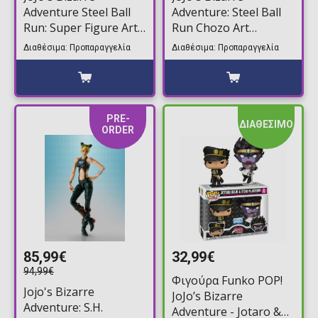
Adventure Steel Ball
Adventure: Steel Ball
Run: Super Figure Art -
Run Chozo Art
Johnny & Slow Dancer
Collection Johnny
Διαθέσιμα: Προπαραγγελία
Διαθέσιμα: Προπαραγγελία
Φιγούρα Αγαλματίδιο
Joestar & Slow Dancer
(30cm)
Φιγούρα Αγαλματίδιο
(30 εκ)
PRE-
ΔΙΑΘΕΣΙΜΟ
ORDER
85,99€
32,99€
94,99€
Φιγούρα Funko POP!
Jojo's Bizarre
JoJo’s Bizarre
Adventure: S.H.
Adventure - Jotaro &