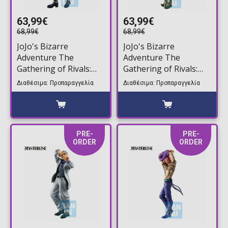
63,99€
63,99€
68,99€
68,99€
JoJo's Bizarre
JoJo's Bizarre
Adventure The
Adventure The
Gathering of Rivals:
Gathering of Rivals:
Masterlise - Kars
Masterlise - Dio
Διαθέσιμα: Προπαραγγελία
Διαθέσιμα: Προπαραγγελία
Φιγούρα Αγαλματίδιο
Φιγούρα Αγαλματίδιο
(25cm)
(26cm)
PRE-
PRE-
ORDER
ORDER