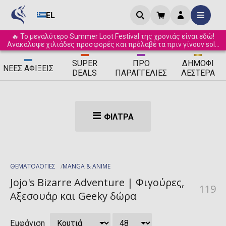
EL
🔥 Το μεγαλύτερο Summer Loot Festival της χρονιάς είναι εδώ!
Ανακάλυψε χιλιάδες προσφορές και πρόλαβέ τα πριν γίνουν sold
out! ☀️
SUPER
ΠΡΟ
ΔΗΜΟΦΙ
ΝΈΕΣ
ΑΦΊΞΕΙΣ
DEALS
ΠΑΡΑΓΓΕΛΊΕΣ
ΛΈΣΤΕΡΑ
ΦΊΛΤΡΑ
ΘΕΜΑΤΟΛΟΓΙΕΣ
MANGA & ANIME
Jojo's Bizarre Adventure | Φιγούρες,
119
Αξεσουάρ και Geeky δώρα
Εμφάνιση