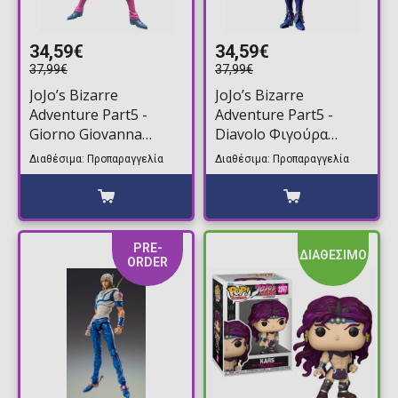
34,59€
34,59€
37,99€
37,99€
JoJo’s Bizarre
JoJo’s Bizarre
Adventure Part5 -
Adventure Part5 -
Giorno Giovanna
Diavolo Φιγούρα
Φιγούρα Αγαλματίδιο
Αγαλματίδιο (22cm)
Διαθέσιμα: Προπαραγγελία
Διαθέσιμα: Προπαραγγελία
(22cm)
PRE-
ΔΙΑΘΕΣΙΜΟ
ORDER