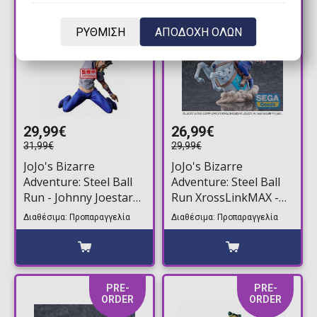
ORDER
ORDER
ΡΥΘΜΙΣΗ
ΑΠΟΔΟΧΗ ΟΛΩΝ
29,99€
26,99€
31,99€
29,99€
JoJo's Bizarre
JoJo's Bizarre
Adventure: Steel Ball
Adventure: Steel Ball
Run - Johnny Joestar
Run XrossLinkMAX -
Φιγούρα Αγαλματίδιο
Johnny Joestar
Διαθέσιμα: Προπαραγγελία
Διαθέσιμα: Προπαραγγελία
(18cm)
Φιγούρα Αγαλματίδιο
(11cm)
PRE-
PRE-
ORDER
ORDER