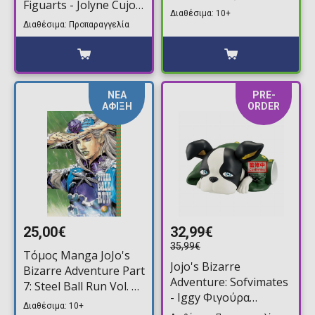
Figuarts - Jolyne Cujoh
Star Platinum 2-Pack
Διαθέσιμα: 10+
Φιγούρα Δράσης
(Exclusive)
Διαθέσιμα: Προπαραγγελία
(16cm)
ΝΕΑ
PRE-
ΑΦΙΞΗ
ORDER
25,00€
32,99€
35,99€
Τόμος Manga JoJo's
Jojo's Bizarre
Bizarre Adventure Part
Adventure: Sofvimates
7: Steel Ball Run Vol. 06
- Iggy Φιγούρα
HC
Διαθέσιμα: 10+
Αγαλματίδιο (8cm)