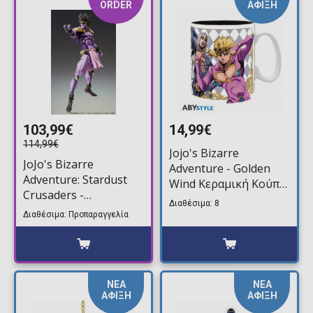
ORDER
ΑΦΙΞΗ
103,99€
14,99€
114,99€
Jojo's Bizarre
JoJo's Bizarre
Adventure - Golden
Adventure: Stardust
Wind Κεραμική Κούπα
Crusaders -
(320ml)
Διαθέσιμα: 8
Chozokado Star
Διαθέσιμα: Προπαραγγελία
Platinum Third
Φιγούρα Δράσης
(17cm)
ΝΕΑ
ΝΕΑ
ΑΦΙΞΗ
ΑΦΙΞΗ