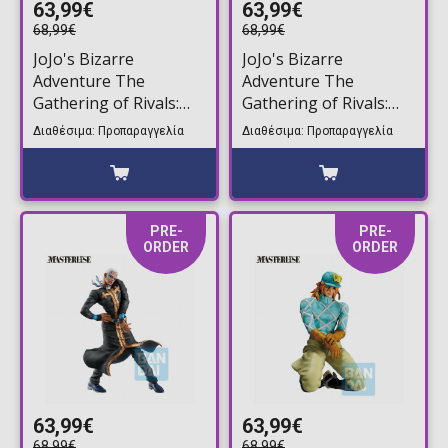
63,99€
63,99€
68,99€
68,99€
JoJo's Bizarre
JoJo's Bizarre
Adventure The
Adventure The
Gathering of Rivals:
Gathering of Rivals:
Masterlise - Kosaku
Masterlise - Diavolo
Διαθέσιμα: Προπαραγγελία
Διαθέσιμα: Προπαραγγελία
Kawajiri Φιγούρα
Φιγούρα Αγαλματίδιο
Αγαλματίδιο (24cm)
(25cm)
PRE-
PRE-
ORDER
ORDER
63,99€
63,99€
68,99€
68,99€