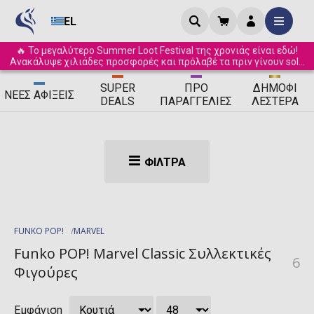
EL
🔥 Το μεγαλύτερο Summer Loot Festival της χρονιάς είναι εδώ!
Ανακάλυψε χιλιάδες προσφορές και πρόλαβέ τα πριν γίνουν sold
out! ☀️
SUPER
ΠΡΟ
ΔΗΜΟΦΙ
ΝΈΕΣ
ΑΦΊΞΕΙΣ
DEALS
ΠΑΡΑΓΓΕΛΊΕΣ
ΛΈΣΤΕΡΑ
ΦΊΛΤΡΑ
FUNKO POP!
MARVEL
Funko POP! Marvel Classic Συλλεκτικές
6
Φιγούρες
Εμφάνιση