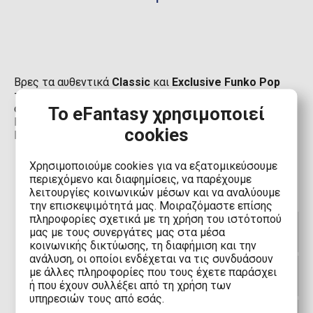
Βρες τα αυθεντικά
Classic
και
Exclusive Funko Pop
της
Marvel
στο eFantasy.gr για να έχεις την πιο
ολοκληρωμένη συλλογή της Marvel. Σύλλεξε τους
Το eFantasy χρησιμοποιεί
Hawkeye, Taskmaster, Loki, Gambit, Gambit with Cards,
cookies
Rogue, Moon Knight. Μπες στο eFantasy.gr
Χρησιμοποιούμε cookies για να εξατομικεύσουμε
περιεχόμενο και διαφημίσεις, να παρέχουμε
λειτουργίες κοινωνικών μέσων και να αναλύουμε
την επισκεψιμότητά μας. Μοιραζόμαστε επίσης
πληροφορίες σχετικά με τη χρήση του ιστότοπού
Ποιοι χαρακτήρες της Marvel ανήκουν
μας με τους συνεργάτες μας στα μέσα
στην κατηγορία Marvel Classics;
κοινωνικής δικτύωσης, τη διαφήμιση και την
ανάλυση, οι οποίοι ενδέχεται να τις συνδυάσουν
Ποιο χαρακτήρες έχουν κυκλοφορήσει
με άλλες πληροφορίες που τους έχετε παράσχει
στη σειρά Funko POP! Marvel Classic;
ή που έχουν συλλέξει από τη χρήση των
υπηρεσιών τους από εσάς.