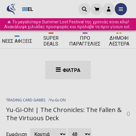
EL
🔥 Το μεγαλύτερο Summer Loot Festival της χρονιάς είναι εδώ!
Ανακάλυψε χιλιάδες προσφορές και πρόλαβέ τα πριν γίνουν sold
out! ☀️
SUPER
ΠΡΟ
ΔΗΜΟΦΙ
ΝΈΕΣ
ΑΦΊΞΕΙΣ
DEALS
ΠΑΡΑΓΓΕΛΊΕΣ
ΛΈΣΤΕΡΑ
ΦΊΛΤΡΑ
TRADING CARD GAMES
Yu-Gi-Oh!
Yu-Gi-Oh! | The Chronicles: The Fallen &
0
The Virtuous Deck
Εμφάνιση