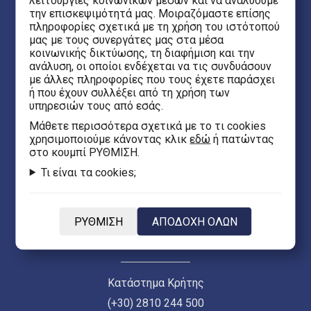
λειτουργίες κοινωνικών μέσων και να αναλύουμε
την επισκεψιμότητά μας. Μοιραζόμαστε επίσης
Θεσσαλονίκη 54623
πληροφορίες σχετικά με τη χρήση του ιστότοπού
μας με τους συνεργάτες μας στα μέσα
κοινωνικής δικτύωσης, τη διαφήμιση και την
Έβανς 5
ανάλυση, οι οποίοι ενδέχεται να τις συνδυάσουν
Ηράκλειο Κρήτης 71201
με άλλες πληροφορίες που τους έχετε παράσχει
ή που έχουν συλλέξει από τη χρήση των
υπηρεσιών τους από εσάς.
eFantasy.gr Game Arena
Mάθετε περισσότερα σχετικά με το τι cookies
Ιασωνίδου 8, Κέντρο
χρησιμοποιούμε κάνοντας κλικ
εδώ
ή πατώντας
στο κουμπί ΡΥΘΜΙΣΗ.
Θεσσαλονίκη 54635
Τι είναι τα cookies;
Κεντρικό Κατάστημα Θεσσαλονίκης (Ερμού 55)
(+30) 2313 021 171
ΡΥΘΜΙΣΗ
ΑΠΟΔΟΧΗ ΟΛΩΝ
Δευ - Παρ 10:00 - 21:00 | Σαβ 10:00 - 18:00
Κατάστημα Κρήτης
(+30) 2810 244 500