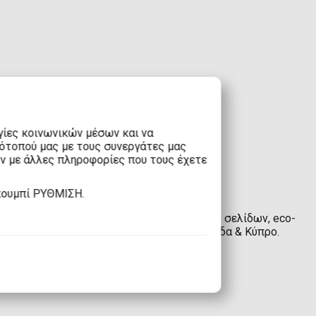
γίες κοινωνικών μέσων και να
τότοπού μας με τους συνεργάτες μας
υν με άλλες πληροφορίες που τους έχετε
κουμπί ΡΥΘΜΙΣΗ.
 συλλογή αυτοκόλλητων Topps! Άλμπουμ 40 σελίδων, eco-
το eFantasy.gr με άμεση παράδοση σε Ελλάδα & Κύπρο.