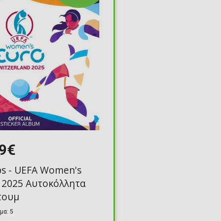
Toilet-Bound Hanako-
Kun
Tokyo Revengers
Vinland Saga
Vocaloid
Yu-Gi-Oh!
99€
s - UEFA Women's
 2025 Αυτοκόλλητα
πουμ
μα: 5