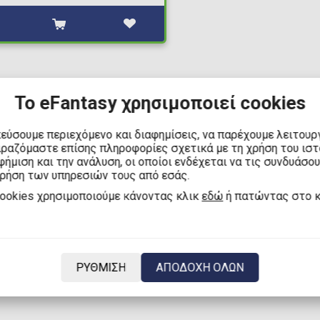
Το eFantasy χρησιμοποιεί cookies
κεύσουμε περιεχόμενο και διαφημίσεις, να παρέχουμε λειτουρ
1
ιραζόμαστε επίσης πληροφορίες σχετικά με τη χρήση του ισ
ήμιση και την ανάλυση, οι οποίοι ενδέχεται να τις συνδυάσο
χρήση των υπηρεσιών τους από εσάς.
cookies χρησιμοποιούμε κάνοντας κλικ
εδώ
ή πατώντας στο 
ν μαγικό κόσμο του UEFA Women’s Euro 2025 με την επίσημη
ooster packs & 308+ συλλεκτικά αυτοκόλλητα. Αποκλειστικά σ
ΡΥΘΜΙΣΗ
ΑΠΟΔΟΧΗ ΟΛΩΝ