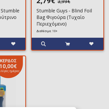
2,79€
3,99€
 Stumble
Stumble Guys - Blind Foil
ούτρινο
Bag Φιγούρα (Τυχαίο
Περιεχόμενο)
Διαθέσιμα: 10+
ΚΕΡΔΟΣ
10,00€
α λίγες ημέρες