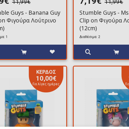
19€
7,19€
11,99€
11,99€
ble Guys - Banana Guy
Stumble Guys - Ms
 on Φιγούρα Λούτρινο
Clip on Φιγούρα Λ
m)
(12cm)
μα: 1
Διαθέσιμα: 2
ΚΕΡΔΟΣ
10,00€
Για λίγες ημέρες
Γι