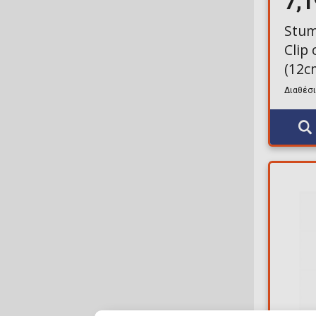
7,
Stum
Clip
(12c
Διαθέσι