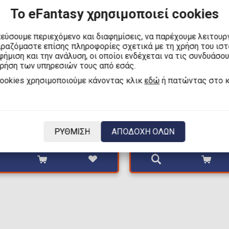
Το eFantasy χρησιμοποιεί cookies
κεύσουμε περιεχόμενο και διαφημίσεις, να παρέχουμε λειτουρ
ιραζόμαστε επίσης πληροφορίες σχετικά με τη χρήση του ισ
ήμιση και την ανάλυση, οι οποίοι ενδέχεται να τις συνδυάσο
χρήση των υπηρεσιών τους από εσάς.
,00€
15,00€
cookies χρησιμοποιούμε κάνοντας κλικ
εδώ
ή πατώντας στο 
25,00€
25,00€
ble Guys - Mr Stumble
Stumble Guys - Spr
ύρα (11cm)
Φιγούρα (11cm)
ΡΥΘΜΙΣΗ
ΑΠΟΔΟΧΗ ΟΛΩΝ
μα: 1
Διαθέσιμα: 1