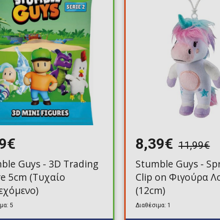
Toilet-Bound Hanako-
Kun
Tokyo Revengers
Vinland Saga
Vocaloid
Yu-Gi-Oh!
99€
8,39€
11,99€
ble Guys - 3D Trading
Stumble Guys - Spr
re 5cm (Τυχαίο
Clip on Φιγούρα Λ
εχόμενο)
(12cm)
μα: 5
Διαθέσιμα: 1