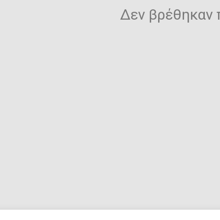
Toilet-Bound Hanako-
Δεν βρέθηκαν 
Kun
Tokyo Revengers
Vinland Saga
Vocaloid
Yu-Gi-Oh!