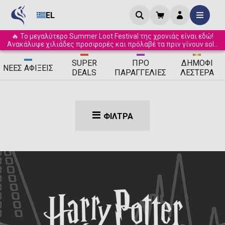
EL
🔥 Το μεγαλύτερο Summer Loot Festival της χρονιάς είναι εδώ!
Ανακάλυψε χιλιάδες προσφορές και πρόλαβέ τα πριν γίνουν sold
out! ☀️
SUPER
ΠΡΟ
ΔΗΜΟΦΙ
ΝΈΕΣ
ΑΦΊΞΕΙΣ
DEALS
ΠΑΡΑΓΓΕΛΊΕΣ
ΛΈΣΤΕΡΑ
ΦΊΛΤΡΑ