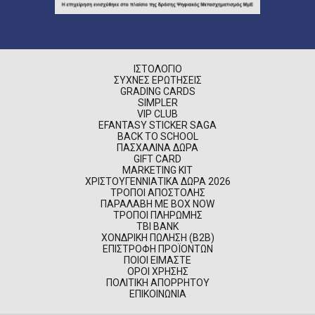
ΙΣΤΟΛΌΓΙΟ
ΣΥΧΝΈΣ ΕΡΩΤΉΣΕΙΣ
GRADING CARDS
SIMPLER
VIP CLUB
EFANTASY STICKER SAGA
BACK TO SCHOOL
ΠΑΣΧΑΛΙΝΆ ΔΏΡΑ
GIFT CARD
MARKETING KIT
ΧΡΙΣΤΟΥΓΕΝΝΙΆΤΙΚΑ ΔΏΡΑ 2026
ΤΡΌΠΟΙ ΑΠΟΣΤΟΛΉΣ
ΠΑΡΑΛΑΒΉ ΜΕ BOX NOW
ΤΡΌΠΟΙ ΠΛΗΡΩΜΉΣ
TBI BANK
ΧΟΝΔΡΙΚΉ ΠΏΛΗΣΗ (B2B)
ΕΠΙΣΤΡΟΦΉ ΠΡΟΪΌΝΤΩΝ
ΠΟΙΟΊ ΕΊΜΑΣΤΕ
ΌΡΟΙ ΧΡΉΣΗΣ
ΠΟΛΙΤΙΚΉ ΑΠΟΡΡΉΤΟΥ
ΕΠΙΚΟΙΝΩΝΊΑ