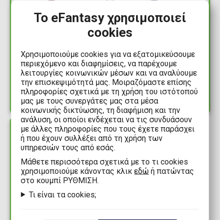
Το eFantasy χρησιμοποιεί
32,99€
32,99€
cookies
Lamy AL-Star Harry
Lamy AL-Star Harry
Potter - Gryffindor (EF)
Potter - Ravenclaw (F)
Χρησιμοποιούμε cookies για να εξατομικεύσουμε
περιεχόμενο και διαφημίσεις, να παρέχουμε
Special Edition Πένα
Special Edition Πένα
λειτουργίες κοινωνικών μέσων και να αναλύουμε
Διαθέσιμα: 4
Διαθέσιμα: 4
την επισκεψιμότητά μας. Μοιραζόμαστε επίσης
πληροφορίες σχετικά με τη χρήση του ιστότοπού
μας με τους συνεργάτες μας στα μέσα
κοινωνικής δικτύωσης, τη διαφήμιση και την
ανάλυση, οι οποίοι ενδέχεται να τις συνδυάσουν
με άλλες πληροφορίες που τους έχετε παράσχει
ΔΙΑΘΕΣΙΜΟ
ή που έχουν συλλέξει από τη χρήση των
υπηρεσιών τους από εσάς.
Mάθετε περισσότερα σχετικά με το τι cookies
χρησιμοποιούμε κάνοντας κλικ
εδώ
ή πατώντας
στο κουμπί ΡΥΘΜΙΣΗ.
Τι είναι τα cookies;