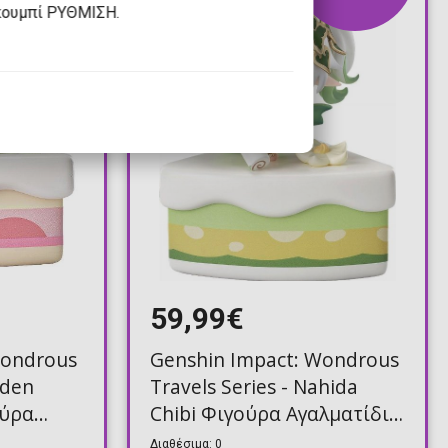
κουμπί ΡΥΘΜΙΣΗ.
59,99€
Wondrous
Genshin Impact: Wondrous
iden
Travels Series - Nahida
ούρα
Chibi Φιγούρα Αγαλματίδιο
)
(12cm)
Διαθέσιμα: 0