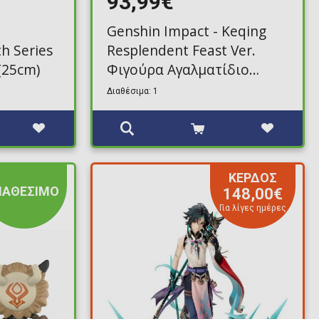
93,99€
Genshin Impact - Keqing
h Series
Resplendent Feast Ver.
(25cm)
Φιγούρα Αγαλματίδιο
(22cm)
Διαθέσιμα: 1
ΚΕΡΔΟΣ
ΙΑΘΕΣΙΜΟ
148,00€
Για λίγες ημέρες