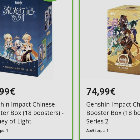
Toilet-Bound Hanako-
Kun
Tokyo Revengers
Vinland Saga
Vocaloid
Yu-Gi-Oh!
,99€
74,99€
hin Impact Chinese
Genshin Impact Ch
ter Box (18 boosters) -
Booster Box (18 bo
ney of Light
Series 2
μα: 1
Διαθέσιμα: 1