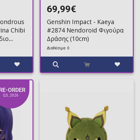
69,99€
Wondrous
Genshin Impact - Kaeya
rina Chibi
#2874 Nendoroid Φιγούρα
διο
Δράσης (10cm)
Διαθέσιμα: 0
RE-ORDER
Q3, 2026