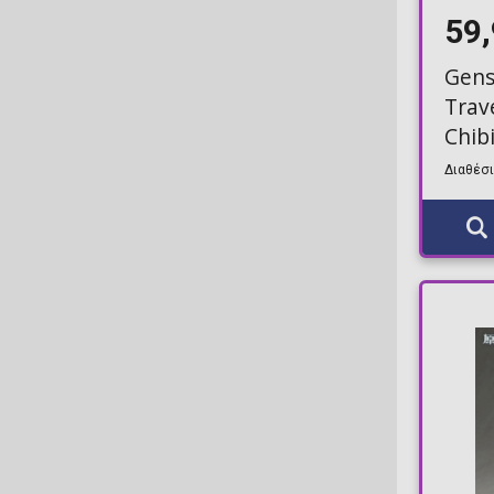
59
Gens
Trav
Chib
(14c
Διαθέσι