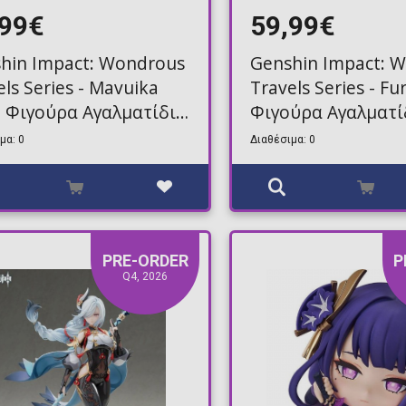
,99€
59,99€
hin Impact: Wondrous
Genshin Impact: 
els Series - Mavuika
Travels Series - Fu
i Φιγούρα Αγαλματίδιο
Φιγούρα Αγαλματί
m)
(14cm)
μα: 0
Διαθέσιμα: 0
PRE-ORDER
P
Q4, 2026