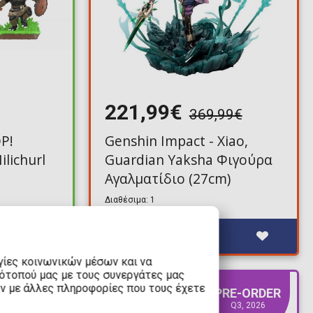
221,99€
369,99€
P!
Genshin Impact - Xiao,
ilichurl
Guardian Yaksha Φιγούρα
Αγαλματίδιο (27cm)
Διαθέσιμα: 1
γίες κοινωνικών μέσων και να
τότοπού μας με τους συνεργάτες μας
υν με άλλες πληροφορίες που τους έχετε
RE-ORDER
PRE-ORDER
Q3, 2026
Q3, 2026