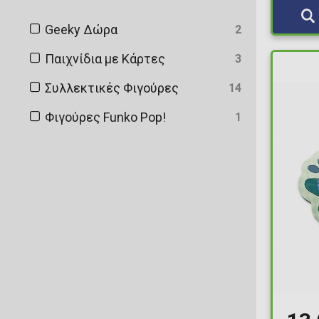
Geeky Δώρα
2
Παιχνίδια με Κάρτες
3
Συλλεκτικές Φιγούρες
14
Φιγούρες Funko Pop!
1