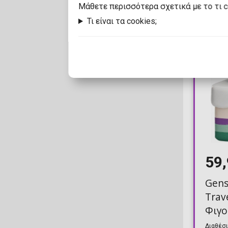
Mάθετε περισσότερα σχετικά με το τι 
Τι είναι τα cookies;
59
Gens
Trave
Φιγο
(12c
Διαθέσι