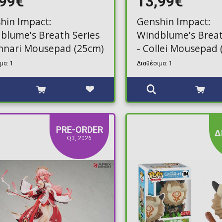
,99€
13,99€
hin Impact:
Genshin Impact:
blume's Breath Series
Windblume's Breat
ghnari Mousepad (25cm)
- Collei Mousepad 
μα: 1
Διαθέσιμα: 1
PRE-ORDER
Δ
Q3, 2026