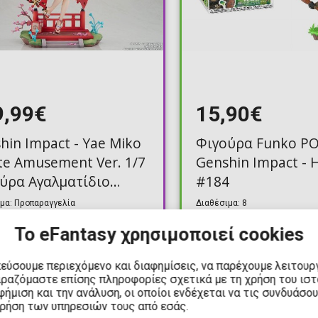
9,99€
15,90€
hin Impact - Yae Miko
Φιγούρα Funko PO
te Amusement Ver. 1/7
Genshin Impact - H
ύρα Αγαλματίδιο
#184
m)
μα: Προπαραγγελία
Διαθέσιμα: 8
Το eFantasy χρησιμοποιεί cookies
κεύσουμε περιεχόμενο και διαφημίσεις, να παρέχουμε λειτουρ
ιραζόμαστε επίσης πληροφορίες σχετικά με τη χρήση του ισ
ήμιση και την ανάλυση, οι οποίοι ενδέχεται να τις συνδυάσο
PRE-ORDER
P
χρήση των υπηρεσιών τους από εσάς.
Q3, 2026