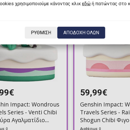
cookies χρησιμοποιούμε κάνοντας κλικ
εδώ
ή πατώντας στο 
ΡΥΘΜΙΣΗ
ΑΠΟΔΟΧΗ ΟΛΩΝ
,99€
59,99€
hin Impact: Wondrous
Genshin Impact: 
ls Series - Venti Chibi
Travels Series - Ra
ύρα Αγαλματίδιο
Shogun Chibi Φιγ
m)
Αγαλματίδιο (11cm
μα: 0
Διαθέσιμα: 0