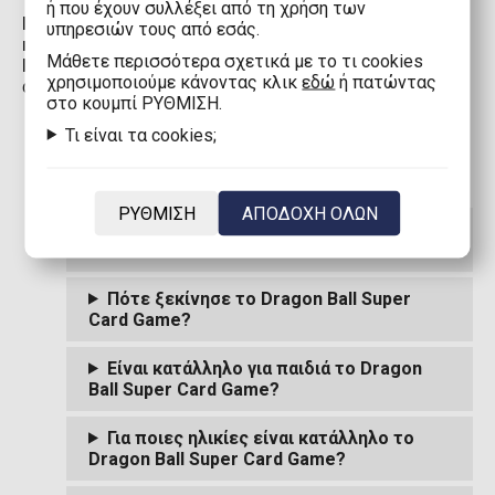
ή που έχουν συλλέξει από τη χρήση των
Boosters, Booster Boxes, Decks, μεμονωμένες
υπηρεσιών τους από εσάς.
κάρτες
και άλλα
συλλεκτικά πακέτα
για το
Dragon
Mάθετε περισσότερα σχετικά με το τι cookies
Ball Super Card Game
σας περιμένουν να τα
χρησιμοποιούμε κάνοντας κλικ
εδώ
ή πατώντας
ανακαλύψετε στο eFantasy.gr!
στο κουμπί ΡΥΘΜΙΣΗ.
Τι είναι τα cookies;
ΡΥΘΜΙΣΗ
ΑΠΟΔΟΧΗ ΟΛΩΝ
Τι είναι το Dragon Ball Super Card
Game?
Πότε ξεκίνησε το Dragon Ball Super
Card Game?
Είναι κατάλληλο για παιδιά το Dragon
Ball Super Card Game?
Για ποιες ηλικίες είναι κατάλληλο το
Dragon Ball Super Card Game?