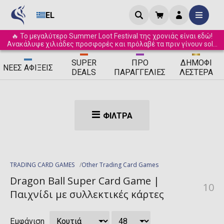
EL
🔥 Το μεγαλύτερο Summer Loot Festival της χρονιάς είναι εδώ!
Ανακάλυψε χιλιάδες προσφορές και πρόλαβέ τα πριν γίνουν sold
out! ☀️
SUPER
ΠΡΟ
ΔΗΜΟΦΙ
ΝΈΕΣ
ΑΦΊΞΕΙΣ
DEALS
ΠΑΡΑΓΓΕΛΊΕΣ
ΛΈΣΤΕΡΑ
ΦΊΛΤΡΑ
TRADING CARD GAMES
Other Trading Card Games
Dragon Ball Super Card Game |
10
Παιχνίδι με συλλεκτικές κάρτες
Εμφάνιση