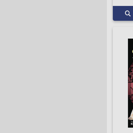
Benitez Productions
Big City Comics
Black Mask Comics
BLACKBOX COMICS
Blizzard Entertainment
Blood Moon Comics
Bloomsbury
Bongo Comics
Boom Studios
Boundless Comics
BRILLIANCE AUDIO