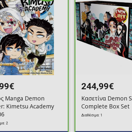
Toilet-Bound Hanako-
Kun
Tokyo Revengers
Vinland Saga
Vocaloid
Yu-Gi-Oh!
,99€
244,99€
ος Manga Demon
Κασετίνα Demon S
er: Kimetsu Academy
Complete Box Set
06
Διαθέσιμα: 1
μα: 2