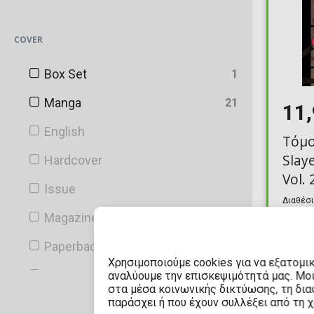
Ahoy Comics
COVER
Albatross Funnybooks
Box Set
1
Alien Books
Manga
21
11
Aloha Comics
English
Τόμ
American Mythology Productions
Slay
Hardcover
Amryl Entertainment
Vol. 
Issue
Amulet Books
Διαθέσι
Magazine
ANDREWS MCMEEL
Paperback
Antarctic Press
Χρησιμοποιούμε cookies για να εξατομι
Variant
αναλύουμε την επισκεψιμότητά μας. Μο
Anubis
στα μέσα κοινωνικής δικτύωσης, τη διαφ
παράσχει ή που έχουν συλλέξει από τη 
Archie Comic