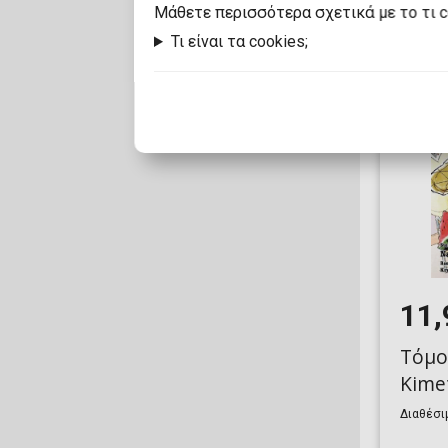
Mάθετε περισσότερα σχετικά με το τι 
ARH Comics
Τι είναι τα cookies;
Artists Writers & Artisans INC
Aspen MLT INC
Avatar Press Inc
AWA STUDIOS
Awaken Realms
Bad Idea Comics
11,
Band Of Bards
Τόμο
BCW
Kime
BEHEMOTH COMICS
Διαθέσιμ