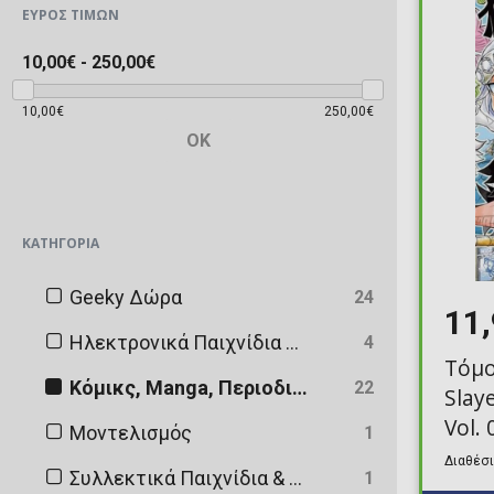
ΕΎΡΟΣ ΤΙΜΏΝ
10,00€
-
250,00€
10,00€
250,00€
OK
ΚΑΤΗΓΟΡΊΑ
Geeky Δώρα
24
11
Ηλεκτρονικά Παιχνίδια Video Games
4
Τόμ
Κόμικς, Manga, Περιοδικά και Βιβλία
22
Slay
Vol. 
Μοντελισμός
1
Διαθέσι
Συλλεκτικά Παιχνίδια & Εκπαιδευτικά Παιχνίδια
1