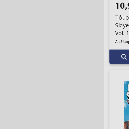
Broadsword Comics
10,
Burlyman Entertainment
Τόμο
Slaye
Caliber
Vol. 
CEX PUBLISHING
Διαθέσιμ
Chapterhouse Comics
Cinebook
Clover Press, LLC
Coffin Comics
COMIC SHOP NEWS INC
Comicare
Cornerstone