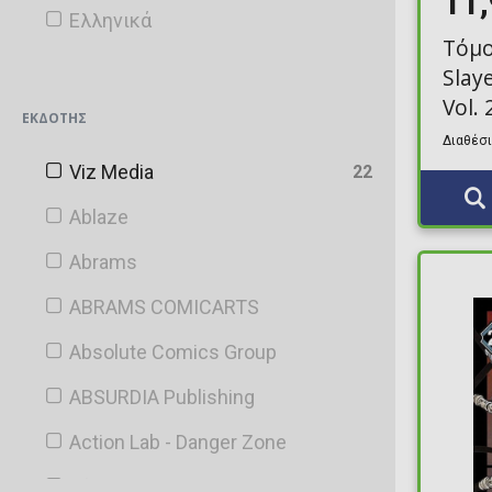
11
Ελληνικά
Τόμ
Slay
Vol. 
ΕΚΔΌΤΗΣ
Διαθέσι
Viz Media
22
Ablaze
Abrams
ABRAMS COMICARTS
Absolute Comics Group
ABSURDIA Publishing
Action Lab - Danger Zone
Aftershock Comics